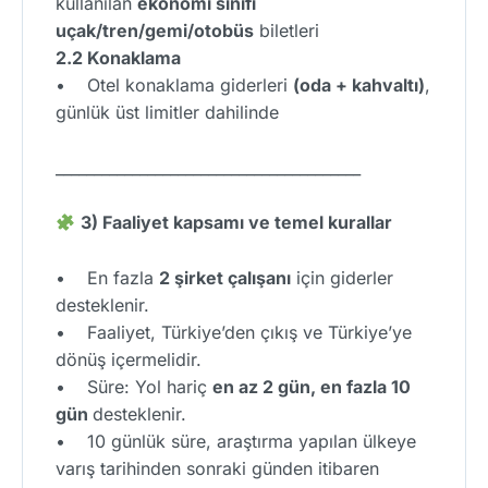
kullanılan
ekonomi sınıfı
uçak/tren/gemi/otobüs
biletleri
2.2 Konaklama
• Otel konaklama giderleri
(oda + kahvaltı)
,
günlük üst limitler dahilinde
________________________________________
3) Faaliyet kapsamı ve temel kurallar
• En fazla
2 şirket çalışanı
için giderler
desteklenir.
• Faaliyet, Türkiye’den çıkış ve Türkiye’ye
dönüş içermelidir.
• Süre: Yol hariç
en az 2 gün, en fazla 10
gün
desteklenir.
• 10 günlük süre, araştırma yapılan ülkeye
varış tarihinden sonraki günden itibaren