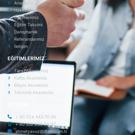
Anasayfa
Hakkımızda
Eğitimlerimiz
Eğitim Takvimi
Danışmanlık
Referanslarımız
İletişim
EĞİTİMLERİMİZ
Tüm Eğitimlerimiz
Kalite Akademisi
Bilişim Akademisi
Teknoloji Akademisi
İLETİŞİM
+ 90 224 443 70 90
+ 90 552 238 98 37
ahmetyavuz@iltem.com.tr