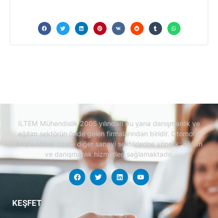
İLTEM Mühendislik 2005 yılından bu yana danışmanlık ve
eğitim sektörün önde gelen firmalarından biridir.
Otomotiv
başta olmak üzere diğer sanayi sektörlerine yönelik; eğitim
ve danışmanlık hizmetleri sağlamaktadır.
KEŞFET