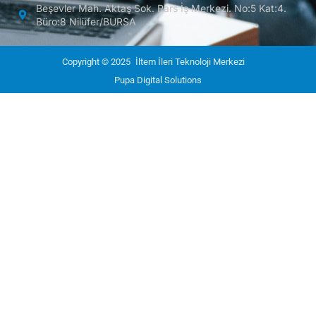
Beşevler Mah. Aktaş Sok. Pars İş Merkezi. No:5 Kat:4.
Büro:8 Nilüfer/BURSA
Copyright © 2025
İltem İleri Teknoloji Merkezi
Pupa Digital Solutions