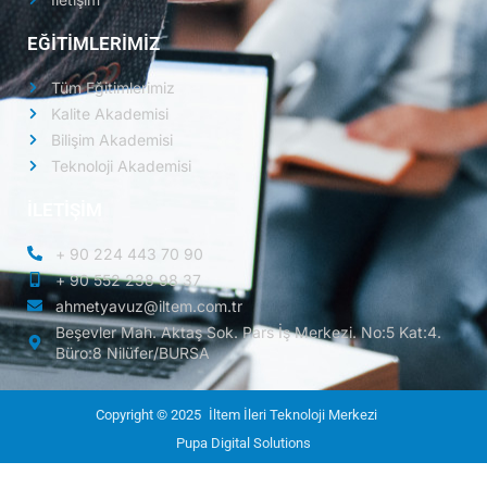
EĞİTİMLERİMİZ
Tüm Eğitimlerimiz
Kalite Akademisi
Bilişim Akademisi
Teknoloji Akademisi
İLETİŞİM
+ 90 224 443 70 90
+ 90 552 238 98 37
ahmetyavuz@iltem.com.tr
Beşevler Mah. Aktaş Sok. Pars İş Merkezi. No:5 Kat:4.
Büro:8 Nilüfer/BURSA
Copyright © 2025
İltem İleri Teknoloji Merkezi
Pupa Digital Solutions