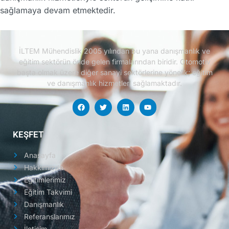
sağlamaya devam etmektedir.
İLTEM Mühendislik 2005 yılından bu yana danışmanlık ve
eğitim sektörün önde gelen firmalarından biridir.
Otomotiv
başta olmak üzere diğer sanayi sektörlerine yönelik; eğitim
ve danışmanlık hizmetleri sağlamaktadır.
KEŞFET
Anasayfa
Hakkımızda
Eğitimlerimiz
Eğitim Takvimi
Danışmanlık
Referanslarımız
İletişim