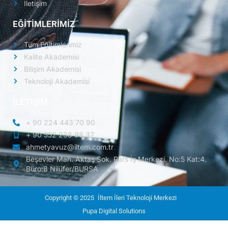
İletişim
EĞİTİMLERİMİZ
Tüm Eğitimlerimiz
Kalite Akademisi
Bilişim Akademisi
Teknoloji Akademisi
İLETİŞİM
+ 90 224 443 70 90
+ 90 552 238 98 37
ahmetyavuz@iltem.com.tr
Beşevler Mah. Aktaş Sok. Pars İş Merkezi. No:5 Kat:4.
Büro:8 Nilüfer/BURSA
Copyright © 2025
İltem İleri Teknoloji Merkezi
Pupa Digital Solutions