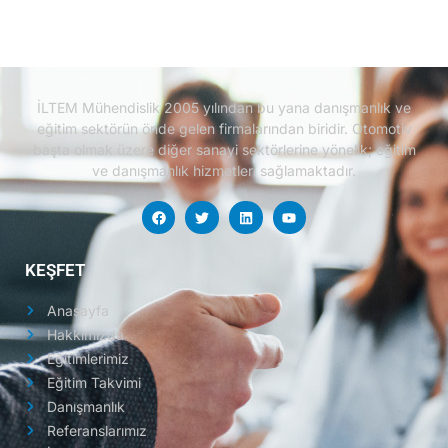
İLTEM Mühendislik 2005 yılından bu yana danışmanlık ve
eğitim sektörün önde gelen firmalarından biridir.
Otomotiv
başta olmak üzere diğer sanayi sektörlerine yönelik; eğitim
ve danışmanlık hizmetleri sağlamaktadır.
KEŞFET
Anasayfa
Hakkımızda
Eğitimlerimiz
Eğitim Takvimi
Danışmanlık
Referanslarımız