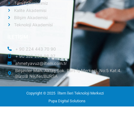
Tüm Eğitimlerimiz
Kalite Akademisi
Bilişim Akademisi
Teknoloji Akademisi
İLETİŞİM
+ 90 224 443 70 90
+ 90 552 238 98 37
ahmetyavuz@iltem.com.tr
Beşevler Mah. Aktaş Sok. Pars İş Merkezi. No:5 Kat:4.
Büro:8 Nilüfer/BURSA
Copyright © 2025
İltem İleri Teknoloji Merkezi
Pupa Digital Solutions