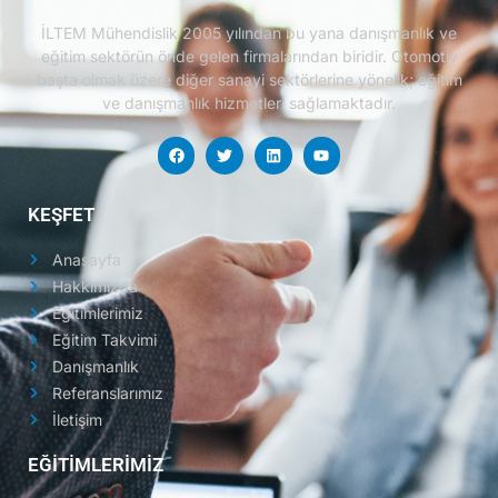
İLTEM Mühendislik 2005 yılından bu yana danışmanlık ve
eğitim sektörün önde gelen firmalarından biridir.
Otomotiv
başta olmak üzere diğer sanayi sektörlerine yönelik; eğitim
ve danışmanlık hizmetleri sağlamaktadır.
KEŞFET
Anasayfa
Hakkımızda
Eğitimlerimiz
Eğitim Takvimi
Danışmanlık
Referanslarımız
İletişim
EĞİTİMLERİMİZ