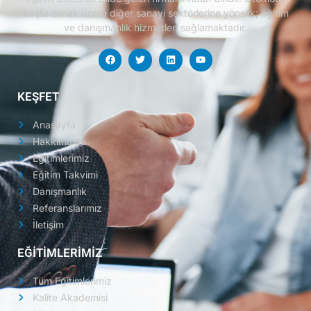
başta olmak üzere diğer sanayi sektörlerine yönelik; eğitim
ve danışmanlık hizmetleri sağlamaktadır.
KEŞFET
Anasayfa
Hakkımızda
Eğitimlerimiz
Eğitim Takvimi
Danışmanlık
Referanslarımız
İletişim
EĞİTİMLERİMİZ
Tüm Eğitimlerimiz
Kalite Akademisi