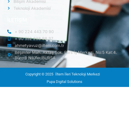
Bilişim Akademisi
Teknoloji Akademisi
İLETİŞİM
+ 90 224 443 70 90
+ 90 552 238 98 37
ahmetyavuz@iltem.com.tr
Beşevler Mah. Aktaş Sok. Pars İş Merkezi. No:5 Kat:4.
Büro:8 Nilüfer/BURSA
Copyright © 2025
İltem İleri Teknoloji Merkezi
Pupa Digital Solutions