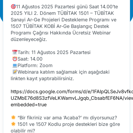
11 Ağustos 2025 Pazartesi günü Saat 14.00’te
2025 YILI 2. Dönem TÜBİTAK 1501 – TÜBİTAK
Sanayi Ar-Ge Projeleri Destekleme Programı ve
1507 TÜBİTAK KOBİ Ar-Ge Başlangıç Destek
Programı Çağrısı Hakkında Ücretsiz Webinar
düzenleyeceğiz.
Tarih: 11 Ağustos 2025 Pazartesi
Saat: 14.00
Platform: Zoom
Webinara katılım sağlamak için aşağıdaki
linkten kayıt yaptırabilirsiniz.
https://docs.google.com/forms/d/e/1FAIpQLSeJv8vfkc
UZMbE76d8S3zfVeLKWamvLJgqb_CbsabfEF6NA/vie
embedded=true
“Bir fikriniz var ama ‘Acaba?’ mı diyorsunuz?
1501 ve 1507 Kodlu proje destekleri bize göre
olabilir mi?