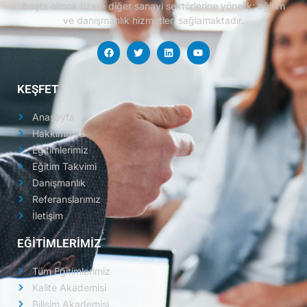
başta olmak üzere diğer sanayi sektörlerine yönelik; eğitim
ve danışmanlık hizmetleri sağlamaktadır.
KEŞFET
Anasayfa
Hakkımızda
Eğitimlerimiz
Eğitim Takvimi
Danışmanlık
Referanslarımız
İletişim
EĞİTİMLERİMİZ
Tüm Eğitimlerimiz
Kalite Akademisi
Bilişim Akademisi