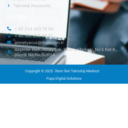
Teknoloji Akademisi
İLETİŞİM
+ 90 224 443 70 90
+ 90 552 238 98 37
ahmetyavuz@iltem.com.tr
Beşevler Mah. Aktaş Sok. Pars İş Merkezi. No:5 Kat:4.
Büro:8 Nilüfer/BURSA
Copyright © 2025
İltem İleri Teknoloji Merkezi
Pupa Digital Solutions