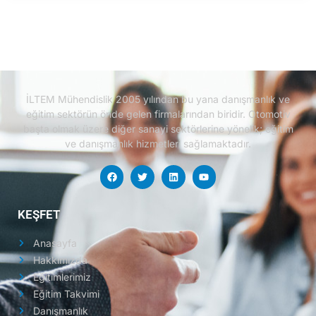
İLTEM Mühendislik 2005 yılından bu yana danışmanlık ve
eğitim sektörün önde gelen firmalarından biridir.
Otomotiv
başta olmak üzere diğer sanayi sektörlerine yönelik; eğitim
ve danışmanlık hizmetleri sağlamaktadır.
KEŞFET
Anasayfa
Hakkımızda
Eğitimlerimiz
Eğitim Takvimi
Danışmanlık