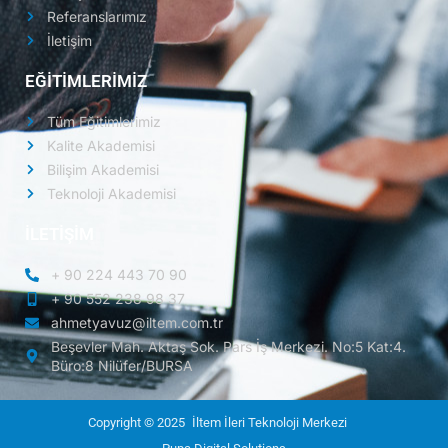
Referanslarımız
İletişim
EĞİTİMLERİMİZ
Tüm Eğitimlerimiz
Kalite Akademisi
Bilişim Akademisi
Teknoloji Akademisi
İLETİŞİM
+ 90 224 443 70 90
+ 90 552 238 98 37
ahmetyavuz@iltem.com.tr
Beşevler Mah. Aktaş Sok. Pars İş Merkezi. No:5 Kat:4.
Büro:8 Nilüfer/BURSA
Copyright © 2025
İltem İleri Teknoloji Merkezi