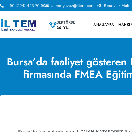
+ 90 (224) 443 70 90
ahmetyavuz@iltem.com.tr
Beşevler Mah. 
SEKTÖRDE
ANASAYFA
HAKKI
20. YIL
Bursa’da faaliyet göste
firmasında FMEA Eğitim
Bursa’da faaliyet gösteren UZMAN KATAFOREZ firma