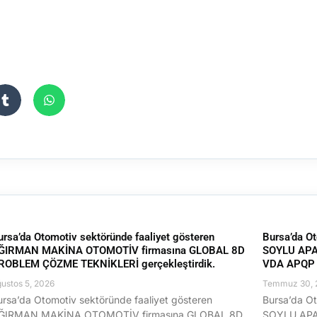
ursa’da Otomotiv sektöründe faaliyet gösteren
Bursa’da Ot
ĞIRMAN MAKİNA OTOMOTİV firmasına GLOBAL 8D
SOYLU APA
ROBLEM ÇÖZME TEKNİKLERİ gerçekleştirdik.
VDA APQP E
ustos 5, 2026
Temmuz 30, 
ursa’da Otomotiv sektöründe faaliyet gösteren
Bursa’da Ot
ĞIRMAN MAKİNA OTOMOTİV firmasına GLOBAL 8D
SOYLU APA