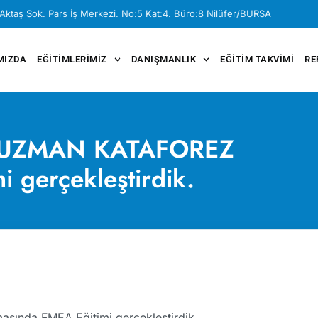
Aktaş Sok. Pars İş Merkezi. No:5 Kat:4. Büro:8 Nilüfer/BURSA
MIZDA
EĞITIMLERIMIZ
DANIŞMANLIK
EĞITIM TAKVIMI
RE
ren UZMAN KATAFOREZ
i gerçekleştirdik.
sında FMEA Eğitimi gerçekleştirdik.