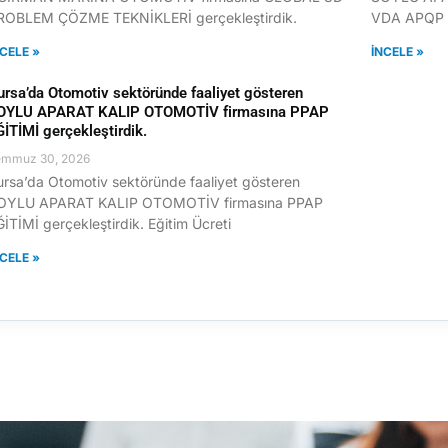
ROBLEM ÇÖZME TEKNİKLERİ gerçekleştirdik.
VDA APQP E
NCELE »
İNCELE »
ursa’da Otomotiv sektöründe faaliyet gösteren
OYLU APARAT KALIP OTOMOTİV firmasına PPAP
ĞİTİMİ gerçekleştirdik.
emmuz 30, 2026
ursa’da Otomotiv sektöründe faaliyet gösteren
OYLU APARAT KALIP OTOMOTİV firmasına PPAP
İTİMİ gerçekleştirdik. Eğitim Ücreti
NCELE »