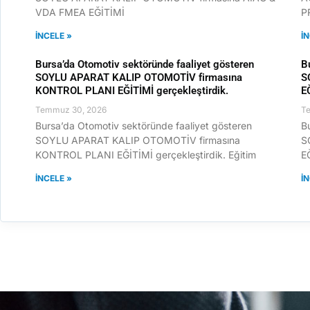
VDA FMEA EĞİTİMİ
P
İNCELE »
İ
Bursa’da Otomotiv sektöründe faaliyet gösteren
B
SOYLU APARAT KALIP OTOMOTİV firmasına
S
KONTROL PLANI EĞİTİMİ gerçekleştirdik.
E
Temmuz 30, 2026
T
Bursa’da Otomotiv sektöründe faaliyet gösteren
B
SOYLU APARAT KALIP OTOMOTİV firmasına
S
KONTROL PLANI EĞİTİMİ gerçekleştirdik. Eğitim
EĞ
İNCELE »
İ