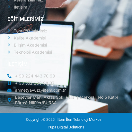
İletişim
EĞİTİMLERİMİZ
Tüm Eğitimlerimiz
Kalite Akademisi
Bilişim Akademisi
Teknoloji Akademisi
İLETİŞİM
+ 90 224 443 70 90
+ 90 552 238 98 37
ahmetyavuz@iltem.com.tr
Beşevler Mah. Aktaş Sok. Pars İş Merkezi. No:5 Kat:4.
Büro:8 Nilüfer/BURSA
Copyright © 2025
İltem İleri Teknoloji Merkezi
Pupa Digital Solutions