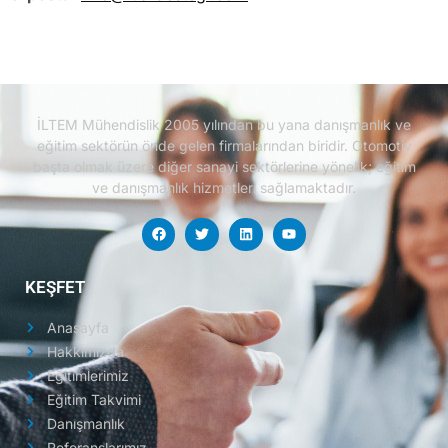
İLTEM Mühendislik 2005 yılından bu yana danışmanlık ve
eğitim sektörün önde gelen firmalarından biridir.
Otomotiv
başta olmak üzere diğer sanayi sektörlerine yönelik; eğitim
ve danışmanlık hizmetleri sağlamaktadır.
KEŞFET
Anasayfa
Hakkımızda
Eğitimlerimiz
Eğitim Takvimi
Danışmanlık
Referanslarımız