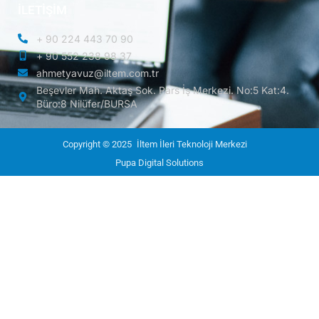
İLETİŞİM
+ 90 224 443 70 90
+ 90 552 238 98 37
ahmetyavuz@iltem.com.tr
Beşevler Mah. Aktaş Sok. Pars İş Merkezi. No:5 Kat:4.
Büro:8 Nilüfer/BURSA
Copyright © 2025
İltem İleri Teknoloji Merkezi
Pupa Digital Solutions