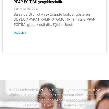
PPAP EĞİTİMİ gerçekleştirdik.
Temmuz 30, 2026
Bursa’da Otomotiv sektöründe faaliyet gösteren
SOYLU APARAT KALIP OTOMOTİV firmasına PPAP
EĞİTİMİ gerçekleştirdik. Eğitim Ücreti
İNCELE »
İLTEM Mühendislik 2005 yılından bu yana danışmanlık ve
eğitim sektörün önde gelen firmalarından biridir.
Otomotiv
başta olmak üzere diğer sanayi sektörlerine yönelik; eğitim
ve danışmanlık hizmetleri sağlamaktadır.