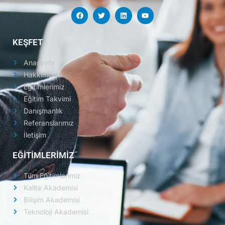
KEŞFET
Anasayfa
Hakkımızda
Eğitimlerimiz
Eğitim Takvimi
Danışmanlık
Referanslarımız
İletişim
EĞİTİMLERİMİZ
Tüm Eğitimlerimiz
Kalite Akademisi
Bilişim Akademisi
Teknoloji Akademisi