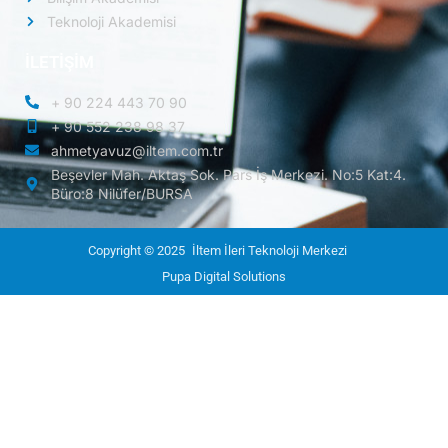
Teknoloji Akademisi
İLETİŞİM
+ 90 224 443 70 90
+ 90 552 238 98 37
ahmetyavuz@iltem.com.tr
Beşevler Mah. Aktaş Sok. Pars İş Merkezi. No:5 Kat:4.
Büro:8 Nilüfer/BURSA
Copyright © 2025
İltem İleri Teknoloji Merkezi
Pupa Digital Solutions