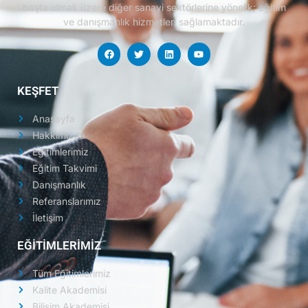
başta olmak üzere diğer sanayi sektörlerine yönelik; eğitim
ve danışmanlık hizmetleri sağlamaktadır.
KEŞFET
Anasayfa
Hakkımızda
Eğitimlerimiz
Eğitim Takvimi
Danışmanlık
Referanslarımız
İletişim
EĞİTİMLERİMİZ
Tüm Eğitimlerimiz
Kalite Akademisi
Bilişim Akademisi