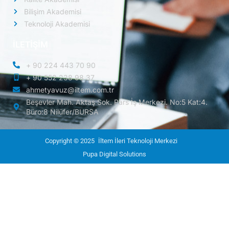
Bilişim Akademisi
Teknoloji Akademisi
İLETİŞİM
+ 90 224 443 70 90
+ 90 552 238 98 37
ahmetyavuz@iltem.com.tr
Beşevler Mah. Aktaş Sok. Pars İş Merkezi. No:5 Kat:4.
Büro:8 Nilüfer/BURSA
Copyright © 2025
İltem İleri Teknoloji Merkezi
Pupa Digital Solutions