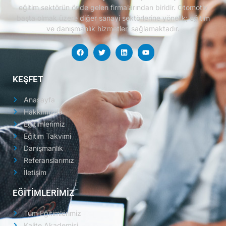
eğitim sektörün önde gelen firmalarından biridir.
Otomotiv
başta olmak üzere diğer sanayi sektörlerine yönelik; eğitim
ve danışmanlık hizmetleri sağlamaktadır.
KEŞFET
Anasayfa
Hakkımızda
Eğitimlerimiz
Eğitim Takvimi
Danışmanlık
Referanslarımız
İletişim
EĞİTİMLERİMİZ
Tüm Eğitimlerimiz
Kalite Akademisi