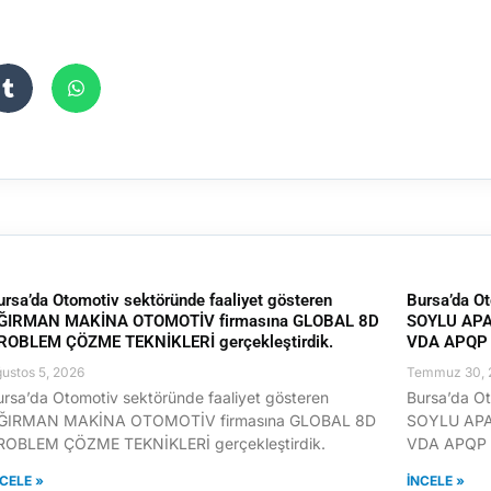
ursa’da Otomotiv sektöründe faaliyet gösteren
Bursa’da Ot
ĞIRMAN MAKİNA OTOMOTİV firmasına GLOBAL 8D
SOYLU APA
ROBLEM ÇÖZME TEKNİKLERİ gerçekleştirdik.
VDA APQP E
ustos 5, 2026
Temmuz 30, 
ursa’da Otomotiv sektöründe faaliyet gösteren
Bursa’da Ot
ĞIRMAN MAKİNA OTOMOTİV firmasına GLOBAL 8D
SOYLU APA
ROBLEM ÇÖZME TEKNİKLERİ gerçekleştirdik.
VDA APQP E
NCELE »
İNCELE »