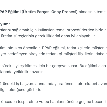
PAP Eğitimi (Üretim Parçası Onay Prosesi)
almasının temel 
Uyum:
arını sağlamak için kullanılan temel prosedürlerden biridir. 
retim süreçlerinin gerekliliklerini daha iyi anlayabilir.
timi oldukça önemlidir. PPAP eğitimi, tedarikçilerin müşteri
iyer hedefleyen bireylerin tedarikçi-müşteri ilişkilerini daha
rekli iyileştirilmesi için bir çerçeve sunar. Bu eğitimi alan k
larında yetkinlik kazanır.
ründeki iş başvurularında adaylara önemli bir rekabet avanta
lgili olduğunu gösterir.
nı önceden tespit etme ve bu hataların önüne geçme becerisi