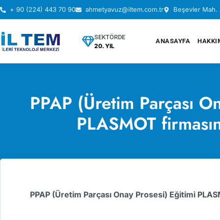
+ 90 (224) 443 70 90
ahmetyavuz@iltem.com.tr
Beşevler Mah. 
SEKTÖRDE
ANASAYFA
HAKKI
20. YIL
PPAP (Üretim Parçası On
PLASMOT firmasına
PPAP (Üretim Parçası Onay Prosesi) Eğitimi PLASM