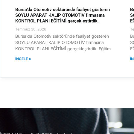
Bursa’da Otomotiv sektöründe faaliyet gösteren
B
SOYLU APARAT KALIP OTOMOTİV firmasına
S
KONTROL PLANI EĞİTİMİ gerçekleştirdik.
E
Temmuz 30, 2026
T
Bursa’da Otomotiv sektöründe faaliyet gösteren
B
SOYLU APARAT KALIP OTOMOTİV firmasına
S
KONTROL PLANI EĞİTİMİ gerçekleştirdik. Eğitim
EĞ
İNCELE »
İ