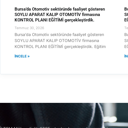
Bursa’da Otomotiv sektöründe faaliyet gösteren
B
SOYLU APARAT KALIP OTOMOTİV firmasına
S
KONTROL PLANI EĞİTİMİ gerçekleştirdik.
E
Temmuz 30, 2026
T
Bursa’da Otomotiv sektöründe faaliyet gösteren
B
SOYLU APARAT KALIP OTOMOTİV firmasına
S
KONTROL PLANI EĞİTİMİ gerçekleştirdik. Eğitim
EĞ
İNCELE »
İ