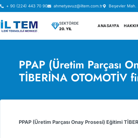
+ 90 (224) 443 70 90
ahmetyavuz@iltem.com.tr
Beşevler Mah. 
SEKTÖRDE
ANASAYFA
HAKKI
20. YIL
PPAP (Üretim Parçası On
TİBERİNA OTOMOTİV firm
PPAP (Üretim Parçası Onay Prosesi) Eğitimi TİBE