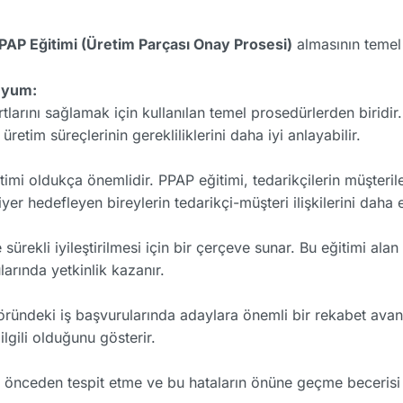
PAP Eğitimi (Üretim Parçası Onay Prosesi)
almasının temel 
Uyum:
arını sağlamak için kullanılan temel prosedürlerden biridir. 
retim süreçlerinin gerekliliklerini daha iyi anlayabilir.
timi oldukça önemlidir. PPAP eğitimi, tedarikçilerin müşteri
iyer hedefleyen bireylerin tedarikçi-müşteri ilişkilerini daha
rekli iyileştirilmesi için bir çerçeve sunar. Bu eğitimi alan k
larında yetkinlik kazanır.
ründeki iş başvurularında adaylara önemli bir rekabet avanta
lgili olduğunu gösterir.
nı önceden tespit etme ve bu hataların önüne geçme becerisi