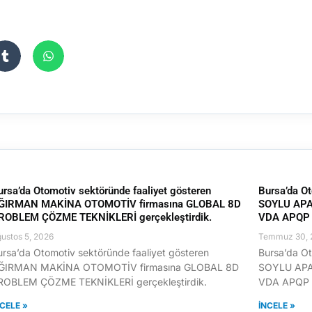
ursa’da Otomotiv sektöründe faaliyet gösteren
Bursa’da Ot
ĞIRMAN MAKİNA OTOMOTİV firmasına GLOBAL 8D
SOYLU APA
ROBLEM ÇÖZME TEKNİKLERİ gerçekleştirdik.
VDA APQP E
ustos 5, 2026
Temmuz 30, 
ursa’da Otomotiv sektöründe faaliyet gösteren
Bursa’da Ot
ĞIRMAN MAKİNA OTOMOTİV firmasına GLOBAL 8D
SOYLU APA
ROBLEM ÇÖZME TEKNİKLERİ gerçekleştirdik.
VDA APQP E
NCELE »
İNCELE »