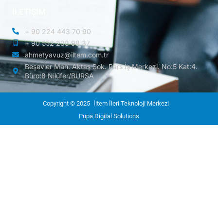
İLETİŞİM
+ 90 224 443 70 90
+ 90 552 238 98 37
ahmetyavuz@iltem.com.tr
Beşevler Mah. Aktaş Sok. Pars İş Merkezi. No:5 Kat:4.
Büro:8 Nilüfer/BURSA
Copyright © 2025
İltem İleri Teknoloji Merkezi
Pupa Digital Solutions