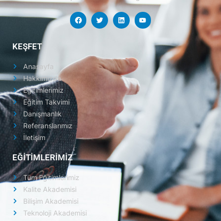
KEŞFET
Anasayfa
Hakkımızda
Eğitimlerimiz
Eğitim Takvimi
Danışmanlık
Referanslarımız
İletişim
EĞİTİMLERİMİZ
Tüm Eğitimlerimiz
Kalite Akademisi
Bilişim Akademisi
Teknoloji Akademisi