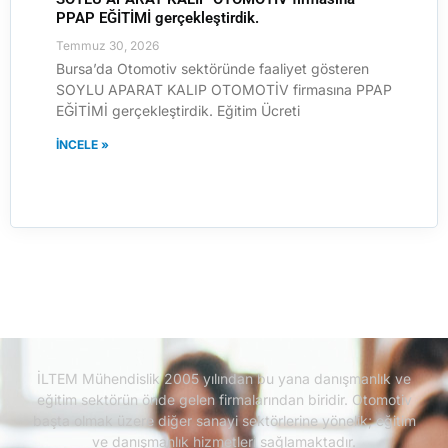
PPAP EĞİTİMİ gerçekleştirdik.
Temmuz 30, 2026
Bursa’da Otomotiv sektöründe faaliyet gösteren
SOYLU APARAT KALIP OTOMOTİV firmasına PPAP
EĞİTİMİ gerçekleştirdik. Eğitim Ücreti
İNCELE »
İLTEM Mühendislik 2005 yılından bu yana danışmanlık ve
eğitim sektörün önde gelen firmalarından biridir.
Otomotiv
başta olmak üzere diğer sanayi sektörlerine yönelik; eğitim
ve danışmanlık hizmetleri sağlamaktadır.