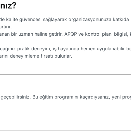
ınız?
de kalite güvencesi sağlayarak organizasyonunuza katkıda b
rtırır.
anan bir uzman haline getirir. APQP ve kontrol planı bilgisi,
ağınız pratik deneyim, iş hayatında hemen uygulanabilir bec
ını deneyimleme fırsatı bulurlar.
me geçebilirsiniz. Bu eğitim programını kaçırdıysanız, yeni p