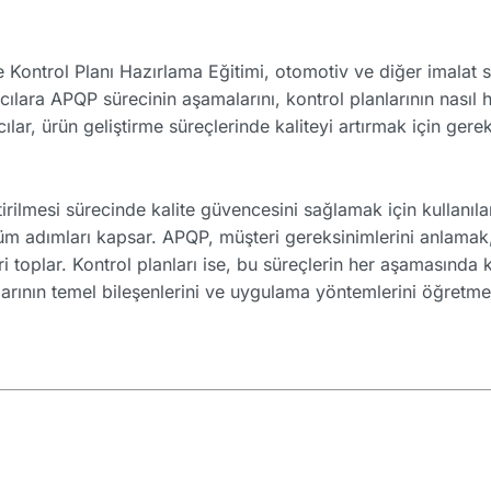
ontrol Planı Hazırlama Eğitimi, otomotiv ve diğer imalat se
lımcılara APQP sürecinin aşamalarını, kontrol planlarının nasıl
ar, ürün geliştirme süreçlerinde kaliteyi artırmak için gerekl
irilmesi sürecinde kalite güvencesini sağlamak için kullanıla
m adımları kapsar. APQP, müşteri gereksinimlerini anlamak,
eri toplar. Kontrol planları ise, bu süreçlerin her aşamasında
nlarının temel bileşenlerini ve uygulama yöntemlerini öğretme