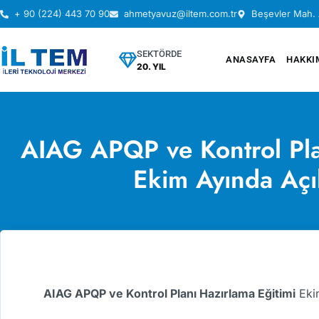
+ 90 (224) 443 70 90
ahmetyavuz@iltem.com.tr
Beşevler Mah. 
SEKTÖRDE
ANASAYFA
HAKKI
20. YIL
AIAG APQP ve Kontrol Pla
Ekim Ayında Açı
AIAG APQP ve Kontrol Planı Hazırlama Eğitimi
Ekim