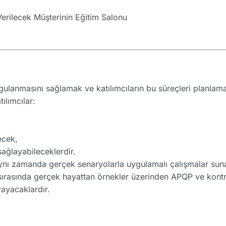
erilecek Müşterinin Eğitim Salonu
ygulanmasını sağlamak ve katılımcıların bu süreçleri planl
ılımcılar:
lecek,
sağlayabileceklerdir.
, aynı zamanda gerçek senaryolarla uygulamalı çalışmalar sun
m sırasında gerçek hayattan örnekler üzerinden APQP ve kont
rayacaklardır.