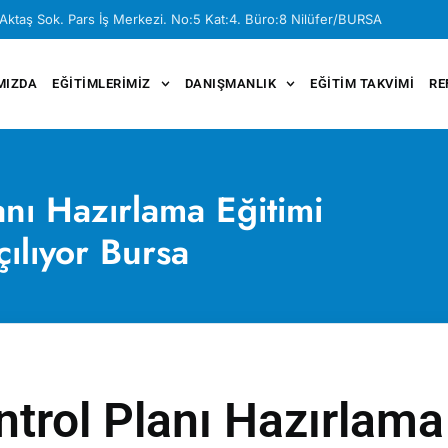
Aktaş Sok. Pars İş Merkezi. No:5 Kat:4. Büro:8 Nilüfer/BURSA
MIZDA
EĞITIMLERIMIZ
DANIŞMANLIK
EĞITIM TAKVIMI
RE
nı Hazırlama Eğitimi
ılıyor Bursa
rol Planı Hazırlama 