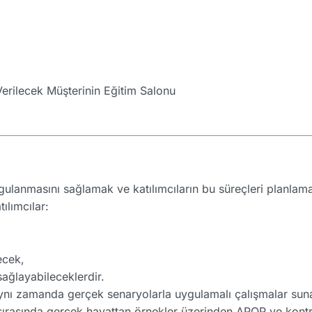
erilecek Müşterinin Eğitim Salonu
ygulanmasını sağlamak ve katılımcıların bu süreçleri planl
ılımcılar:
lecek,
sağlayabileceklerdir.
, aynı zamanda gerçek senaryolarla uygulamalı çalışmalar sun
m sırasında gerçek hayattan örnekler üzerinden APQP ve kont