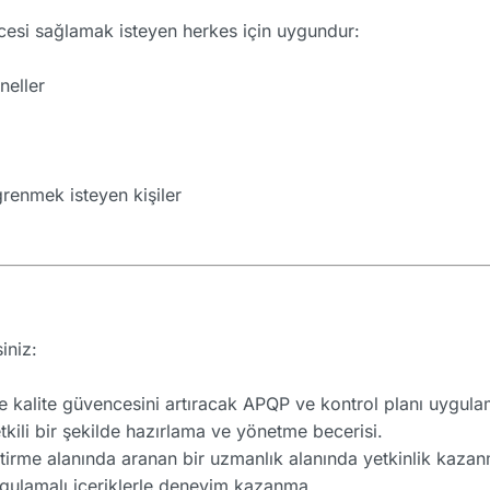
ncesi sağlamak isteyen herkes için uygundur:
neller
ğrenmek isteyen kişiler
iniz:
e kalite güvencesini artıracak APQP ve kontrol planı uygul
etkili bir şekilde hazırlama ve yönetme becerisi.
ştirme alanında aranan bir uzmanlık alanında yetkinlik kaza
gulamalı içeriklerle deneyim kazanma.