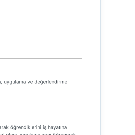
ama, uygulama ve değerlendirme
arak öğrendiklerini iş hayatına
rol planı uygulamalarını öğrenerek,