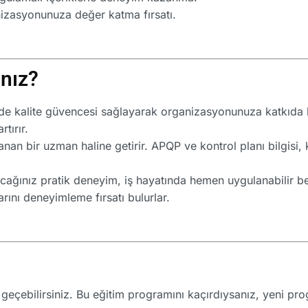
izasyonunuza değer katma fırsatı.
ınız?
de kalite güvencesi sağlayarak organizasyonunuza katkıda b
rtırır.
anan bir uzman haline getirir. APQP ve kontrol planı bilgisi,
ağınız pratik deneyim, iş hayatında hemen uygulanabilir bec
ını deneyimleme fırsatı bulurlar.
me geçebilirsiniz. Bu eğitim programını kaçırdıysanız, yeni p