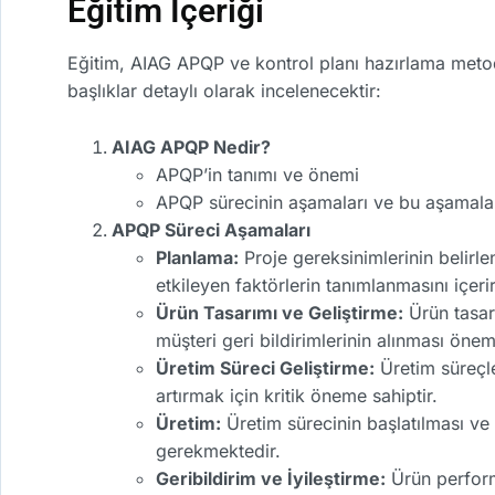
Eğitim İçeriği
Eğitim, AIAG APQP ve kontrol planı hazırlama metodo
başlıklar detaylı olarak incelenecektir:
AIAG APQP Nedir?
APQP’in tanımı ve önemi
APQP sürecinin aşamaları ve bu aşamaları
APQP Süreci Aşamaları
Planlama:
Proje gereksinimlerinin belirle
etkileyen faktörlerin tanımlanmasını içerir
Ürün Tasarımı ve Geliştirme:
Ürün tasarı
müşteri geri bildirimlerinin alınması öneml
Üretim Süreci Geliştirme:
Üretim süreçle
artırmak için kritik öneme sahiptir.
Üretim:
Üretim sürecinin başlatılması ve 
gerekmektedir.
Geribildirim ve İyileştirme:
Ürün performa