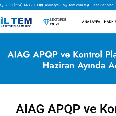
+ 90 (224) 443 70 90
ahmetyavuz@iltem.com.tr
Beşevler Mah. 
SEKTÖRDE
ANASAYFA
HAKKI
20. YIL
AIAG APQP ve Kontrol Pla
Haziran Ayında Aç
AIAG APQP ve Kont