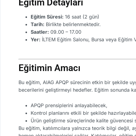
Eğitim Detayları
Eğitim Süresi:
16 saat (2 gün)
Tarih:
Birlikte belirlenmektedir.
Saatler:
09.00 – 17.00
Yer:
İLTEM Eğitim Salonu, Bursa veya Eğitim V
Eğitimin Amacı
Bu eğitim, AIAG APQP sürecinin etkin bir şekilde u
becerilerini geliştirmeyi hedefler. Eğitim sonunda kat
APQP prensiplerini anlayabilecek,
Kontrol planlarını etkili bir şekilde hazırlayabi
Ürün geliştirme süreçlerinde kalite güvencesi 
Bu eğitim, katılımcılara yalnızca teorik bilgi değil
hemen aktarabilmelerini sağlar. Katılımcılar, eğiti