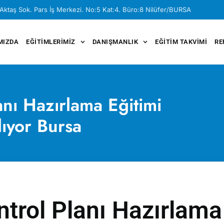
Aktaş Sok. Pars İş Merkezi. No:5 Kat:4. Büro:8 Nilüfer/BURSA
MIZDA
EĞITIMLERIMIZ
DANIŞMANLIK
EĞITIM TAKVIMI
RE
nı Hazırlama Eğitimi
lıyor Bursa
rol Planı Hazırlama 