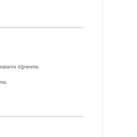
amalarını öğrenme.
nma.