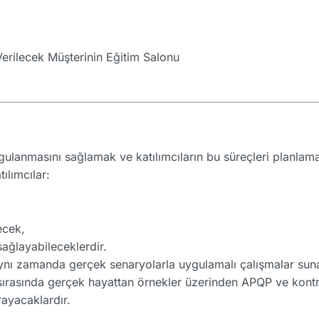
erilecek Müşterinin Eğitim Salonu
ygulanmasını sağlamak ve katılımcıların bu süreçleri planl
ılımcılar:
lecek,
sağlayabileceklerdir.
, aynı zamanda gerçek senaryolarla uygulamalı çalışmalar sun
m sırasında gerçek hayattan örnekler üzerinden APQP ve kont
rayacaklardır.