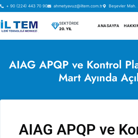
+ 90 (224) 443 70 90
ahmetyavuz@iltem.com.tr
Beşevler Mah. 
SEKTÖRDE
ANASAYFA
HAKKI
20. YIL
AIAG APQP ve Kontrol Pla
Mart Ayında Açı
AIAG APQP ve Kont