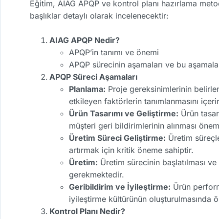
Eğitim, AIAG APQP ve kontrol planı hazırlama metodo
başlıklar detaylı olarak incelenecektir:
AIAG APQP Nedir?
APQP’in tanımı ve önemi
APQP sürecinin aşamaları ve bu aşamaları
APQP Süreci Aşamaları
Planlama:
Proje gereksinimlerinin belirle
etkileyen faktörlerin tanımlanmasını içerir
Ürün Tasarımı ve Geliştirme:
Ürün tasarı
müşteri geri bildirimlerinin alınması öneml
Üretim Süreci Geliştirme:
Üretim süreçle
artırmak için kritik öneme sahiptir.
Üretim:
Üretim sürecinin başlatılması ve 
gerekmektedir.
Geribildirim ve İyileştirme:
Ürün performa
iyileştirme kültürünün oluşturulmasında ö
Kontrol Planı Nedir?