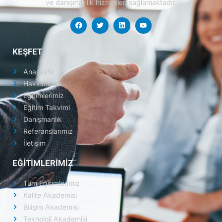
ve danışmanlık hizmetleri sağlamaktadır.
KEŞFET
Anasayfa
Hakkımızda
Eğitimlerimiz
Eğitim Takvimi
Danışmanlık
Referanslarımız
İletişim
EĞİTİMLERİMİZ
Tüm Eğitimlerimiz
Kalite Akademisi
Bilişim Akademisi
Teknoloji Akademisi