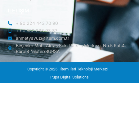
İLETİŞİM
+ 90 224 443 70 90
+ 90 552 238 98 37
ahmetyavuz@iltem.com.tr
Beşevler Mah. Aktaş Sok. Pars İş Merkezi. No:5 Kat:4.
Büro:8 Nilüfer/BURSA
Copyright © 2025
İltem İleri Teknoloji Merkezi
Pupa Digital Solutions