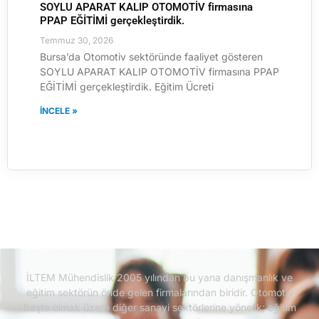
SOYLU APARAT KALIP OTOMOTİV firmasına
PPAP EĞİTİMİ gerçekleştirdik.
Temmuz 30, 2026
Bursa’da Otomotiv sektöründe faaliyet gösteren
SOYLU APARAT KALIP OTOMOTİV firmasına PPAP
EĞİTİMİ gerçekleştirdik. Eğitim Ücreti
İNCELE »
İLTEM Mühendislik 2005 yılından bu yana danışmanlık ve
eğitim sektörün önde gelen firmalarından biridir.
Otomotiv
başta olmak üzere diğer sanayi sektörlerine yönelik; eğitim