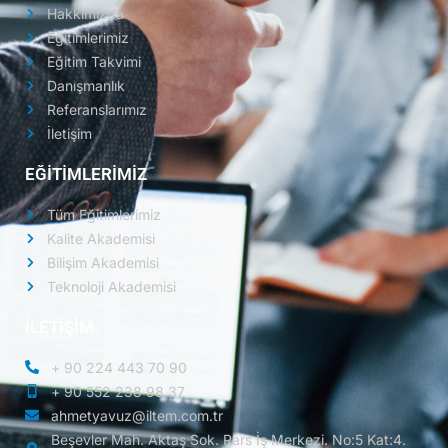
Hakkımızda
Eğitimlerimiz
Eğitim Takvimi
Danışmanlık
Referanslarımız
İletişim
EĞİTİMLERİMİZ
Tüm Eğitimlerimiz
Kalite Akademisi
Bilişim Akademisi
Teknoloji Akademisi
İLETİŞİM
+ 90 224 443 70 90
+ 90 552 238 98 37
ahmetyavuz@iltem.com.tr
Beşevler Mah. Aktaş Sok. Pars İş Merkezi. No:5 Kat:4.