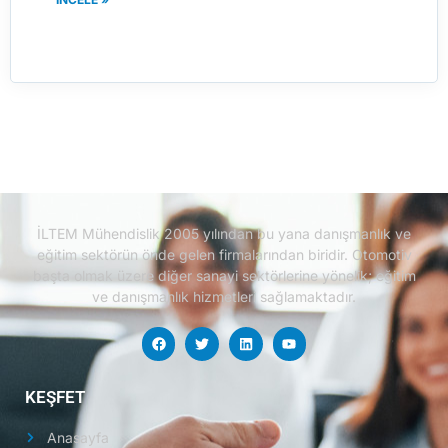
İLTEM Mühendislik 2005 yılından bu yana danışmanlık ve
eğitim sektörün önde gelen firmalarından biridir.
Otomotiv
başta olmak üzere diğer sanayi sektörlerine yönelik; eğitim
ve danışmanlık hizmetleri sağlamaktadır.
KEŞFET
Anasayfa