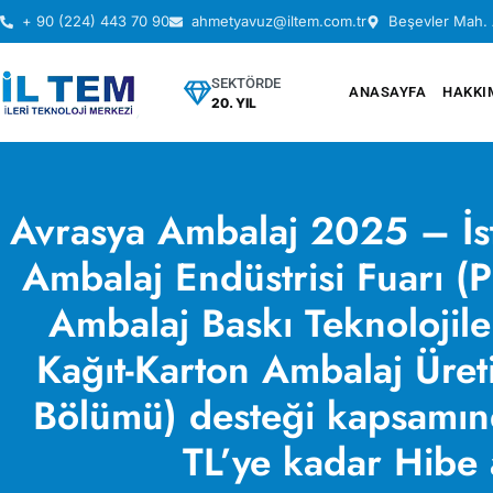
+ 90 (224) 443 70 90
ahmetyavuz@iltem.com.tr
Beşevler Mah. 
SEKTÖRDE
ANASAYFA
HAKKI
20. YIL
Avrasya Ambalaj 2025 – İst
Ambalaj Endüstrisi Fuarı (
Ambalaj Baskı Teknolojil
Kağıt-Karton Ambalaj Üreti
Bölümü) desteği kapsamın
TL’ye kadar Hibe a