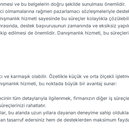
lenmesi ve bu belgelerin doğru şekilde sunulması önemlidir.
etici olmamalarına rağmen pazarlamacı sözleşmeleriyle destek
nışmanlık hizmeti sayesinde bu süreçler kolaylıkla çözülebili
sonrasında, destek başvurusunun zamanında ve eksiksiz yapılm
 takip edilmesi de önemlidir. Danışmanlık hizmeti, bu süreçle
ı ve karmaşık olabilir. Özellikle küçük ve orta ölçekli işlet
nışmanlık hizmeti, bu noktada büyük bir avantaj sunar:
cinin tüm detaylarıyla ilgilenmek, firmanızın diğer iş süreçle
reçlerinizi rahatlatır.
ar, bu alanda uzun yıllara dayanan deneyime sahip oldukları i
dan tasarruf edersiniz hem de desteklerden maksimum fayda