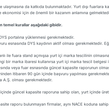
ne ulaşmasına da katkıda bulunmaktadır. Yurt dışı fuarlara katı
lke ekonomisi için de önemli bir kazanım anlamına gelmekted
temel kurallar aşağıdaki gibidir.
n DYS portalına yüklenmesi gerekmektedir.
uru esnasında DYS kaydının aktif olması gerekmektedir. 
nlı ile fuara stand açmışsa yurt içi marka tescilinin olması
gi bir marka ibaresi kullanırsa yurt içi marka tescil belgesi
sında veya fuar esnasında güncel kapasite raporunun olma
rihinden itibaren 90 gün içinde başvuru yapılması gerekmekte
da A.Ş. olması gerekmektedir.
içinde güncel kapasite raporuna sahip olan, yurt içinde üret
apasite raporu bulunmayan firmalar, aynı NACE koduna sahip