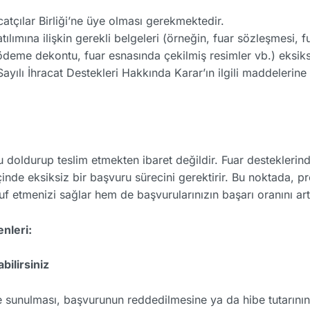
tçılar Birliği’ne üye olması gerekmektedir.
lımına ilişkin gerekli belgeleri (örneğin, fuar sözleşmesi, 
nt ödeme dekontu, fuar esnasında çekilmiş resimler vb.) eksiks
ılı İhracat Destekleri Hakkında Karar’ın ilgili maddelerine 
u doldurup teslim etmekten ibaret değildir. Fuar destekleri
çinde eksiksiz bir başvuru sürecini gerektirir. Bu noktada, 
etmenizi sağlar hem de başvurularınızın başarı oranını artı
nleri:
ilirsiniz
e sunulması, başvurunun reddedilmesine ya da hibe tutarının