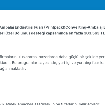
Ambalaj Endüstrisi Fuarı (Printpack&Converting-Ambalaj Ba
i Özel Bölümü) desteği kapsamında en fazla 303.563 TL’ye
 firmaların uluslararası pazarlarda daha güçlü bir şekilde y
adır. Bu programlar sayesinde, yurt içi ve yurt dışı fuar kat
sağlanmaktadır.
şvik etmek amacıyla aşağıdaki hibe tutarlarını belirlemiştir: