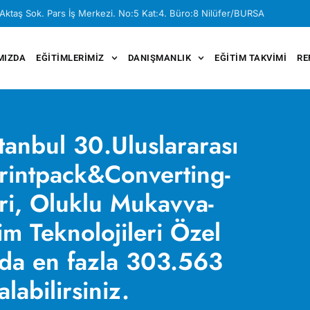
Aktaş Sok. Pars İş Merkezi. No:5 Kat:4. Büro:8 Nilüfer/BURSA
MIZDA
EĞITIMLERIMIZ
DANIŞMANLIK
EĞITIM TAKVIMI
RE
anbul 30.Uluslararası
Printpack&Converting-
eri, Oluklu Mukavva-
m Teknolojileri Özel
da en fazla 303.563
labilirsiniz.