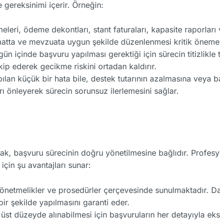
 gereksinimi içerir. Örneğin:
eleri, ödeme dekontları, stant faturaları, kapasite raporları 
matta ve mevzuata uygun şekilde düzenlenmesi kritik öneme 
 gün içinde başvuru yapılması gerektiği için sürecin titizlikle 
kip ederek gecikme riskini ortadan kaldırır.
apılan küçük bir hata bile, destek tutarının azalmasına vey
arı önleyerek sürecin sorunsuz ilerlemesini sağlar.
 başvuru sürecinin doğru yönetilmesine bağlıdır. Profesyo
için şu avantajları sunar:
li yönetmelikler ve prosedürler çerçevesinde sunulmaktadır. 
r şekilde yapılmasını garanti eder.
n üst düzeyde alınabilmesi için başvuruların her detayıyla ek