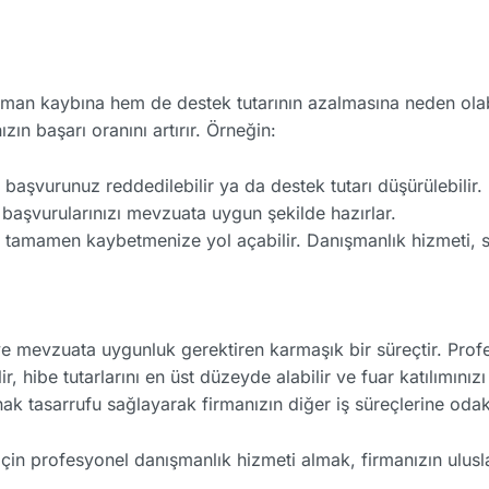
aman kaybına hem de destek tutarının azalmasına neden olab
zın başarı oranını artırır. Örneğin:
aşvurunuz reddedilebilir ya da destek tutarı düşürülebilir. 
 başvurularınızı mevzuata uygun şekilde hazırlar.
ı tamamen kaybetmenize yol açabilir. Danışmanlık hizmeti, sür
i ve mevzuata uygunluk gerektiren karmaşık bir süreçtir. Pro
 hibe tutarlarını en üst düzeyde alabilir ve fuar katılımınızı
ak tasarrufu sağlayarak firmanızın diğer iş süreçlerine odakl
 için profesyonel danışmanlık hizmeti almak, firmanızın ulus