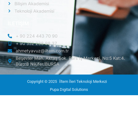
Bilişim Akademisi
Teknoloji Akademisi
İLETİŞİM
+ 90 224 443 70 90
+ 90 552 238 98 37
ahmetyavuz@iltem.com.tr
Beşevler Mah. Aktaş Sok. Pars İş Merkezi. No:5 Kat:4.
Büro:8 Nilüfer/BURSA
Copyright © 2025
İltem İleri Teknoloji Merkezi
Pupa Digital Solutions