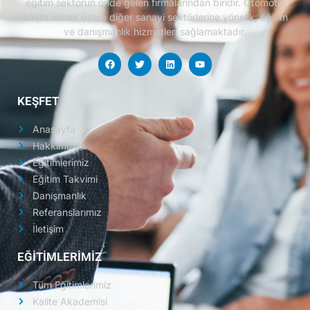
eğitim sektörün önde gelen firmalarından biridir.
Otomotiv
başta olmak üzere diğer sanayi sektörlerine yönelik; eğitim
ve danışmanlık hizmetleri sağlamaktadır.
KEŞFET
Anasayfa
Hakkımızda
Eğitimlerimiz
Eğitim Takvimi
Danışmanlık
Referanslarımız
İletişim
EĞİTİMLERİMİZ
Tüm Eğitimlerimiz
Kalite Akademisi