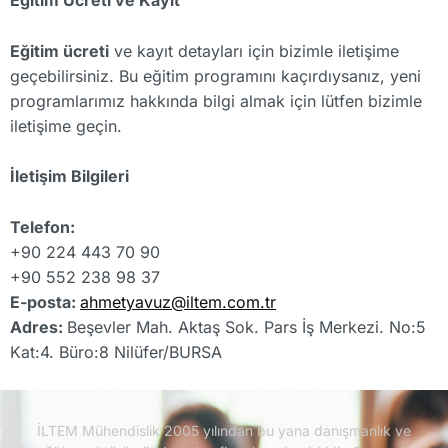
Eğitim Ücreti ve Kayıt
Eğitim ücreti
ve kayıt detayları için bizimle iletişime
geçebilirsiniz. Bu eğitim programını kaçırdıysanız, yeni
programlarımız hakkında bilgi almak için lütfen bizimle
iletişime geçin.
İletişim Bilgileri
Telefon:
+90 224 443 70 90
+90 552 238 98 37
E-posta:
ahmetyavuz@iltem.com.tr
Adres:
Beşevler Mah. Aktaş Sok. Pars İş Merkezi. No:5
Kat:4. Büro:8 Nilüfer/BURSA
İLTEM Mühendislik 2005 yılından bu yana danışmanlık ve