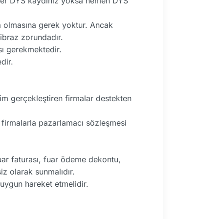
Eğer DYS kaydınız yoksa hemen DYS
na olmasına gerek yoktur. Ancak
 ibraz zorundadır.
sı gerekmektedir.
dir.
im gerçekleştiren firmalar destekten
 firmalarla pazarlamacı sözleşmesi
fuar faturası, fuar ödeme dekontu,
iz olarak sunmalıdır.
uygun hareket etmelidir.