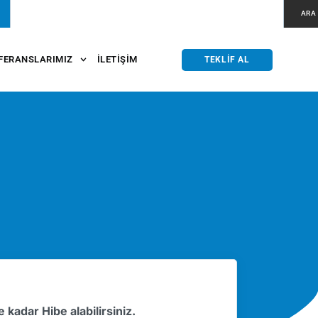
ARA
FERANSLARIMIZ
İLETIŞIM
TEKLIF AL
kadar Hibe alabilirsiniz.