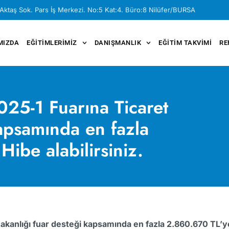
Aktaş Sok. Pars İş Merkezi. No:5 Kat:4. Büro:8 Nilüfer/BURSA
MIZDA
EĞITIMLERIMIZ
DANIŞMANLIK
EĞITIM TAKVIMI
RE
25-1 Fuarına Ticaret
kapsamında en fazla
ibe alabilirsiniz.
anlığı fuar desteği kapsamında en fazla 2.860.670 TL’ye 