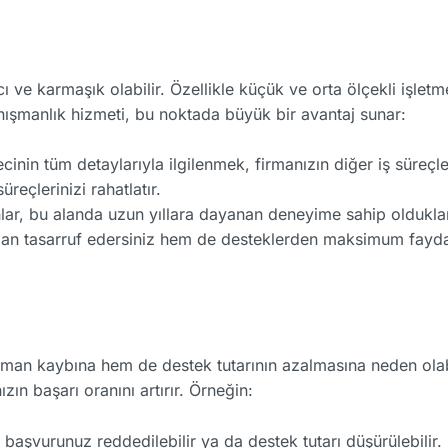
ı ve karmaşık olabilir. Özellikle küçük ve orta ölçekli işlet
nışmanlık hizmeti, bu noktada büyük bir avantaj sunar:
cinin tüm detaylarıyla ilgilenmek, firmanızın diğer iş süreçle
reçlerinizi rahatlatır.
ar, bu alanda uzun yıllara dayanan deneyime sahip oldukları i
dan tasarruf edersiniz hem de desteklerden maksimum fayda
aman kaybına hem de destek tutarının azalmasına neden olab
zın başarı oranını artırır. Örneğin:
aşvurunuz reddedilebilir ya da destek tutarı düşürülebilir. 