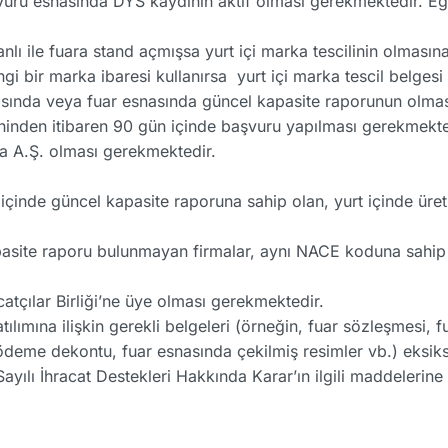
uru esnasında DYS kaydının aktif olması gerekmektedir. 
nlı ile fuara stand açmışsa yurt içi marka tescilinin olması
gi bir marka ibaresi kullanırsa yurt içi marka tescil belgesi
sında veya fuar esnasında güncel kapasite raporunun olma
rihinden itibaren 90 gün içinde başvuru yapılması gerekmekte
da A.Ş. olması gerekmektedir.
içinde güncel kapasite raporuna sahip olan, yurt içinde üret
apasite raporu bulunmayan firmalar, aynı NACE koduna sahip
tçılar Birliği’ne üye olması gerekmektedir.
lımına ilişkin gerekli belgeleri (örneğin, fuar sözleşmesi, 
nt ödeme dekontu, fuar esnasında çekilmiş resimler vb.) eksiks
ılı İhracat Destekleri Hakkında Karar’ın ilgili maddelerine 