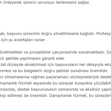
arı önleyerek sürecin sorunsuz ilerlemesini sağlar.
 başvuru sürecinin doğru yönetilmesine bağlıdır. Profesyo
için şu avantajları sunar:
li yönetmelikler ve prosedürler çerçevesinde sunulmaktadır. 
r şekilde yapılmasını garanti eder.
n üst düzeyde alınabilmesi için başvuruların her detayıyla ek
lenmesi ve bu belgelerin doğru şekilde sunulması önemlidir.
etici olmamalarına rağmen pazarlamacı sözleşmeleriyle destek
nışmanlık hizmeti sayesinde bu süreçler kolaylıkla çözülebili
sonrasında, destek başvurusunun zamanında ve eksiksiz yapılm
 takip edilmesi de önemlidir. Danışmanlık hizmeti, bu süreçle