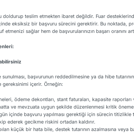
u doldurup teslim etmekten ibaret değildir. Fuar destekleri
çinde eksiksiz bir başvuru sürecini gerektirir. Bu noktada, 
etmenizi sağlar hem de başvurularınızın başarı oranını artı
nleri:
ilirsiniz
e sunulması, başvurunun reddedilmesine ya da hibe tutarının
 gereksinimi içerir. Örneğin:
eleri, ödeme dekontları, stant faturaları, kapasite raporları 
matta ve mevzuata uygun şekilde düzenlenmesi kritik öneme 
 gün içinde başvuru yapılması gerektiği için sürecin titizlikle 
kip ederek gecikme riskini ortadan kaldırır.
apılan küçük bir hata bile, destek tutarının azalmasına vey