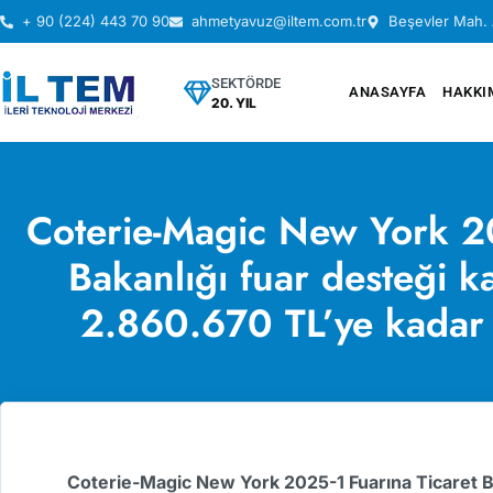
+ 90 (224) 443 70 90
ahmetyavuz@iltem.com.tr
Beşevler Mah. 
SEKTÖRDE
ANASAYFA
HAKKI
20. YIL
Coterie-Magic New York 20
Bakanlığı fuar desteği 
2.860.670 TL’ye kadar H
Coterie-Magic New York 2025-1 Fuarına Ticaret Bak