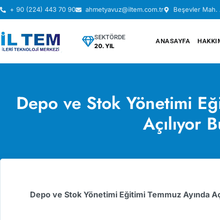
+ 90 (224) 443 70 90
ahmetyavuz@iltem.com.tr
Beşevler Mah. 
SEKTÖRDE
ANASAYFA
HAKKI
20. YIL
Depo ve Stok Yönetimi Eğ
Açılıyor B
Depo ve Stok Yönetimi Eğitimi Temmuz Ayında Aç