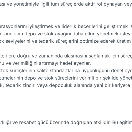
sı ve yönetimiyle ilgili tüm süreçlerde aktif rol oynayan v
syonlarını iyileştirmek ve liderlik becerilerini geliştirmek i
 zincirinin depo ve stok ayağını daha etkin yönetmek isteye
k seviyelerini ve tedarik süreçlerini optimize ederek üretim
erilere doğru ve zamanında ulaşmasını sağlamak için süreçle
 ve verimliliğini artırmayı hedefleyenler.
ok süreçlerinin kalite standartlarına uygunluğunu denetleye
etmelerinin depo ve stok süreçlerini verimli bir şekilde yöne
ik, tedarik zinciri veya depoculuk alanında yeni bir kariyer
rlılığı ve rekabet gücü üzerinde doğrudan etkilidir. Bu eğiti