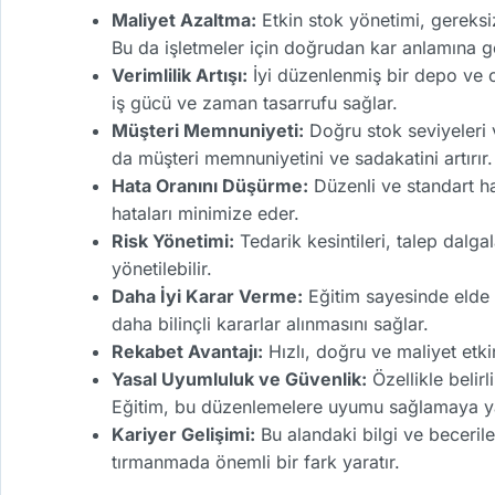
Maliyet Azaltma:
Etkin stok yönetimi, gereksiz
Bu da işletmeler için doğrudan kar anlamına ge
Verimlilik Artışı:
İyi düzenlenmiş bir depo ve o
iş gücü ve zaman tasarrufu sağlar.
Müşteri Memnuniyeti:
Doğru stok seviyeleri v
da müşteri memnuniyetini ve sadakatini artırır.
Hata Oranını Düşürme:
Düzenli ve standart ha
hataları minimize eder.
Risk Yönetimi:
Tedarik kesintileri, talep dalga
yönetilebilir.
Daha İyi Karar Verme:
Eğitim sayesinde elde e
daha bilinçli kararlar alınmasını sağlar.
Rekabet Avantajı:
Hızlı, doğru ve maliyet etki
Yasal Uyumluluk ve Güvenlik:
Özellikle belir
Eğitim, bu düzenlemelere uyumu sağlamaya yar
Kariyer Gelişimi:
Bu alandaki bilgi ve beceriler
tırmanmada önemli bir fark yaratır.