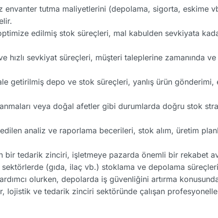
 envanter tutma maliyetlerini (depolama, sigorta, eskime vb.
lir.
ptimize edilmiş stok süreçleri, mal kabulden sevkiyata kadar
e hızlı sevkiyat süreçleri, müşteri taleplerine zamanında ve 
le getirilmiş depo ve stok süreçleri, yanlış ürün gönderimi, 
lanmaları veya doğal afetler gibi durumlarda doğru stok strate
dilen analiz ve raporlama becerileri, stok alım, üretim plan
n bir tedarik zinciri, işletmeye pazarda önemli bir rekabet av
li sektörlerde (gıda, ilaç vb.) stoklama ve depolama süreçleri
dımcı olurken, depolarda iş güvenliğini artırma konusunda 
, lojistik ve tedarik zinciri sektöründe çalışan profesyonelle