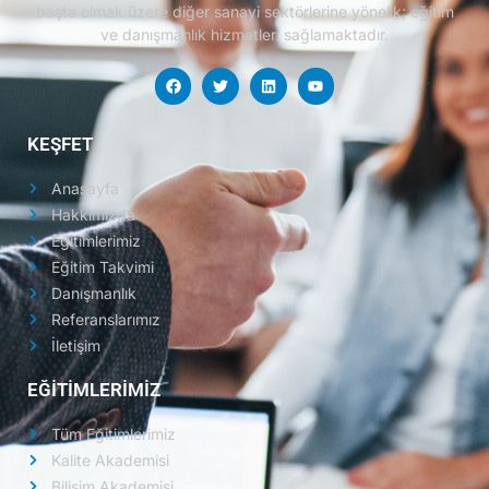
başta olmak üzere diğer sanayi sektörlerine yönelik; eğitim
ve danışmanlık hizmetleri sağlamaktadır.
KEŞFET
Anasayfa
Hakkımızda
Eğitimlerimiz
Eğitim Takvimi
Danışmanlık
Referanslarımız
İletişim
EĞİTİMLERİMİZ
Tüm Eğitimlerimiz
Kalite Akademisi
Bilişim Akademisi