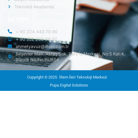
Teknoloji Akademisi
İLETİŞİM
+ 90 224 443 70 90
+ 90 552 238 98 37
ahmetyavuz@iltem.com.tr
Beşevler Mah. Aktaş Sok. Pars İş Merkezi. No:5 Kat:4.
Büro:8 Nilüfer/BURSA
Copyright © 2025
İltem İleri Teknoloji Merkezi
Pupa Digital Solutions