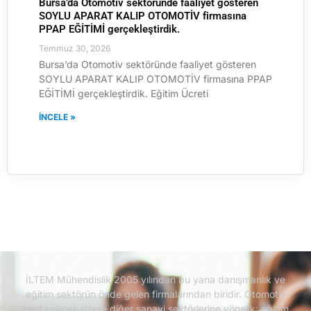
Bursa’da Otomotiv sektöründe faaliyet gösteren
SOYLU APARAT KALIP OTOMOTİV firmasına
PPAP EĞİTİMİ gerçekleştirdik.
Temmuz 30, 2026
Bursa’da Otomotiv sektöründe faaliyet gösteren
SOYLU APARAT KALIP OTOMOTİV firmasına PPAP
EĞİTİMİ gerçekleştirdik. Eğitim Ücreti
İNCELE »
İLTEM Mühendislik 2005 yılından bu yana danışmanlık ve
eğitim sektörün önde gelen firmalarından biridir.
Otomotiv
başta olmak üzere diğer sanayi sektörlerine yönelik; eğitim