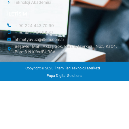
Teknoloji Akademisi
İLETİŞİM
+ 90 224 443 70 90
+ 90 552 238 98 37
ahmetyavuz@iltem.com.tr
Beşevler Mah. Aktaş Sok. Pars İş Merkezi. No:5 Kat:4.
Büro:8 Nilüfer/BURSA
Copyright © 2025
İltem İleri Teknoloji Merkezi
Pupa Digital Solutions