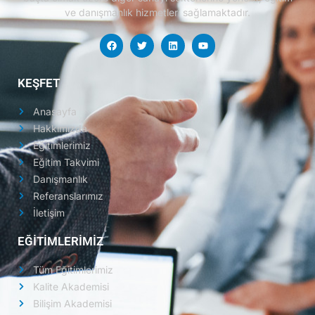
ve danışmanlık hizmetleri sağlamaktadır.
KEŞFET
Anasayfa
Hakkımızda
Eğitimlerimiz
Eğitim Takvimi
Danışmanlık
Referanslarımız
İletişim
EĞİTİMLERİMİZ
Tüm Eğitimlerimiz
Kalite Akademisi
Bilişim Akademisi