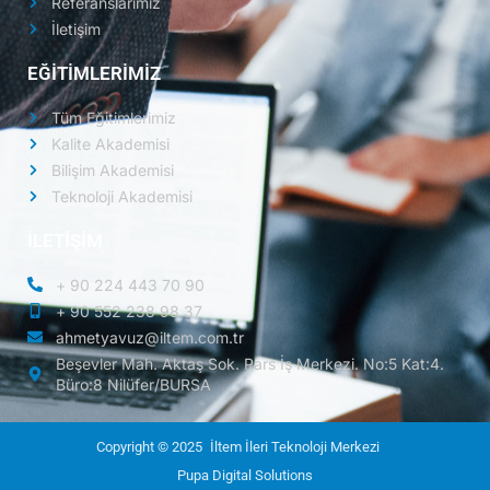
Referanslarımız
İletişim
EĞİTİMLERİMİZ
Tüm Eğitimlerimiz
Kalite Akademisi
Bilişim Akademisi
Teknoloji Akademisi
İLETİŞİM
+ 90 224 443 70 90
+ 90 552 238 98 37
ahmetyavuz@iltem.com.tr
Beşevler Mah. Aktaş Sok. Pars İş Merkezi. No:5 Kat:4.
Büro:8 Nilüfer/BURSA
Copyright © 2025
İltem İleri Teknoloji Merkezi
Pupa Digital Solutions