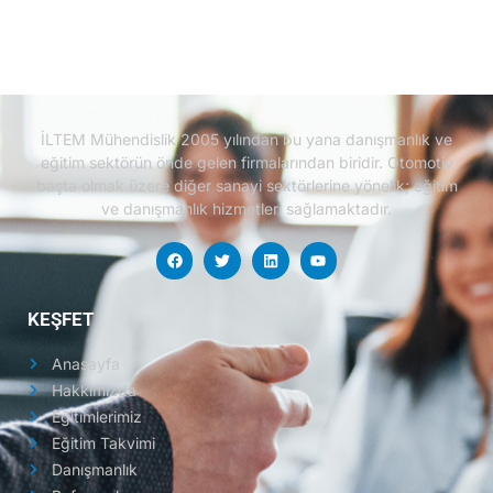
İLTEM Mühendislik 2005 yılından bu yana danışmanlık ve
eğitim sektörün önde gelen firmalarından biridir.
Otomotiv
başta olmak üzere diğer sanayi sektörlerine yönelik; eğitim
ve danışmanlık hizmetleri sağlamaktadır.
KEŞFET
Anasayfa
Hakkımızda
Eğitimlerimiz
Eğitim Takvimi
Danışmanlık