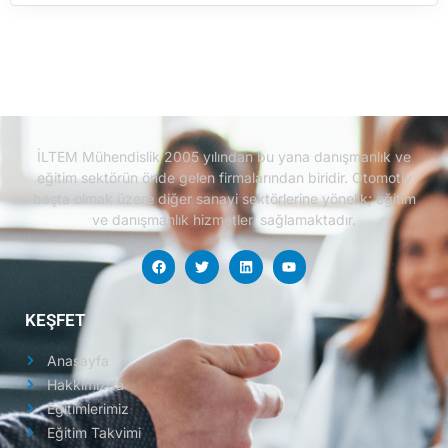
İLTEM Mühendislik 2005 yılından bu yana danışmanlık ve
eğitim sektörün önde gelen firmalarından biridir.
Otomotiv
başta olmak üzere diğer sanayi sektörlerine yönelik; eğitim
ve danışmanlık hizmetleri sağlamaktadır.
KEŞFET
Anasayfa
Hakkımızda
Eğitimlerimiz
Eğitim Takvimi