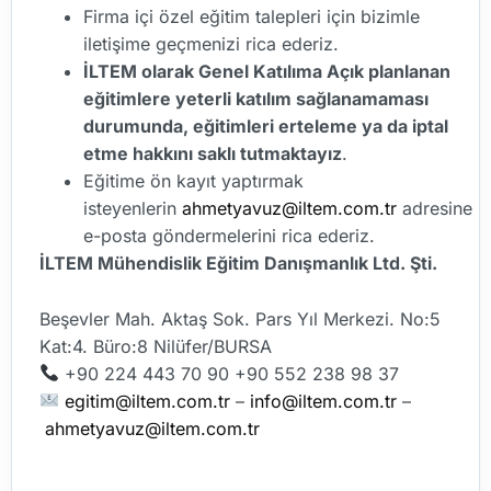
Firma içi özel eğitim talepleri için bizimle
iletişime geçmenizi rica ederiz.
İLTEM olarak Genel Katılıma Açık planlanan
eğitimlere yeterli katılım sağlanamaması
durumunda, eğitimleri erteleme ya da iptal
etme hakkını saklı tutmaktayız
.
Eğitime ön kayıt yaptırmak
isteyenlerin
ahmetyavuz@iltem.com.tr
adresine
e-posta göndermelerini rica ederiz.
İLTEM Mühendislik Eğitim Danışmanlık Ltd. Şti.
Beşevler Mah. Aktaş Sok. Pars Yıl Merkezi. No:5
Kat:4. Büro:8 Nilüfer/BURSA
+90 224 443 70 90 +90 552 238 98 37
egitim@iltem.com.tr
–
info@iltem.com.tr
–
ahmetyavuz@iltem.com.tr