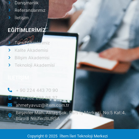
Danışmanlık
Referanslarımız
İletişim
EĞİTİMLERİMİZ
Tüm Eğitimlerimiz
Kalite Akademisi
Bilişim Akademisi
Teknoloji Akademisi
İLETİŞİM
+ 90 224 443 70 90
+ 90 552 238 98 37
ahmetyavuz@iltem.com.tr
Beşevler Mah. Aktaş Sok. Pars İş Merkezi. No:5 Kat:4.
Büro:8 Nilüfer/BURSA
Copyright © 2025
İltem İleri Teknoloji Merkezi