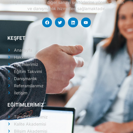
başta olmak üzere diğer sanayi sektörlerine yönelik; eğitim
ve danışmanlık hizmetleri sağlamaktadır.
KEŞFET
Anasayfa
Hakkımızda
Eğitimlerimiz
Eğitim Takvimi
Danışmanlık
Referanslarımız
İletişim
EĞİTİMLERİMİZ
Tüm Eğitimlerimiz
Kalite Akademisi
Bilişim Akademisi