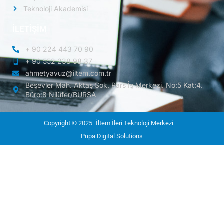
Teknoloji Akademisi
İLETİŞİM
+ 90 224 443 70 90
+ 90 552 238 98 37
ahmetyavuz@iltem.com.tr
Beşevler Mah. Aktaş Sok. Pars İş Merkezi. No:5 Kat:4.
Büro:8 Nilüfer/BURSA
Copyright © 2025
İltem İleri Teknoloji Merkezi
Pupa Digital Solutions