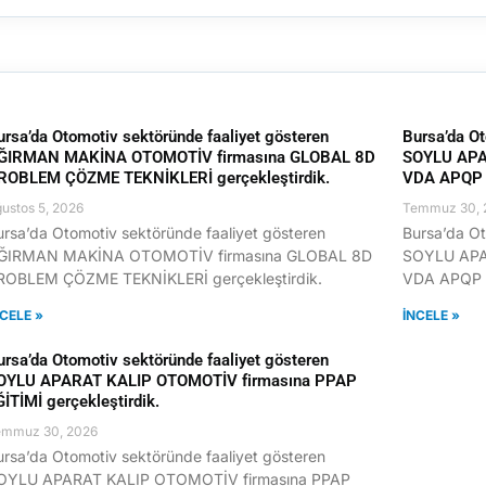
ursa’da Otomotiv sektöründe faaliyet gösteren
Bursa’da Ot
ĞIRMAN MAKİNA OTOMOTİV firmasına GLOBAL 8D
SOYLU APA
ROBLEM ÇÖZME TEKNİKLERİ gerçekleştirdik.
VDA APQP E
ustos 5, 2026
Temmuz 30, 
ursa’da Otomotiv sektöründe faaliyet gösteren
Bursa’da Ot
ĞIRMAN MAKİNA OTOMOTİV firmasına GLOBAL 8D
SOYLU APA
ROBLEM ÇÖZME TEKNİKLERİ gerçekleştirdik.
VDA APQP E
NCELE »
İNCELE »
ursa’da Otomotiv sektöründe faaliyet gösteren
OYLU APARAT KALIP OTOMOTİV firmasına PPAP
ĞİTİMİ gerçekleştirdik.
emmuz 30, 2026
ursa’da Otomotiv sektöründe faaliyet gösteren
OYLU APARAT KALIP OTOMOTİV firmasına PPAP