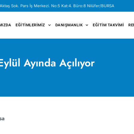
Aktaş Sok. Pars İş Merkezi. No:5 Kat:4. Büro:8 Nilüfer/BURSA
MIZDA
EĞITIMLERIMIZ
DANIŞMANLIK
EĞITIM TAKVIMI
RE
ylül Ayında Açılıyor
sa