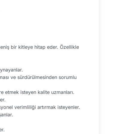
.
iş bir kitleye hitap eder. Özellikle
oynayanlar.
lması ve sürdürülmesinden sorumlu
re etmek isteyen kalite uzmanları.
er.
onel verimliliği artırmak isteyenler.
anlar.
er.