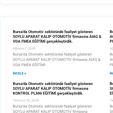
Bursa’da Otomotiv sektöründe faaliyet gösteren
B
SOYLU APARAT KALIP OTOMOTİV firmasına AIAG &
A
VDA FMEA EĞİTİMİ gerçekleştirdik.
P
Ağustos 7, 2026
Ağ
Bursa’da Otomotiv sektöründe faaliyet gösteren
B
SOYLU APARAT KALIP OTOMOTİV firmasına AIAG &
A
VDA FMEA EĞİTİMİ
P
İNCELE »
İ
Bursa’da Otomotiv sektöründe faaliyet gösteren
B
SOYLU APARAT KALIP OTOMOTİV firmasına
S
KONTROL PLANI EĞİTİMİ gerçekleştirdik.
E
Temmuz 30, 2026
T
Bursa’da Otomotiv sektöründe faaliyet gösteren
B
SOYLU APARAT KALIP OTOMOTİV firmasına
S