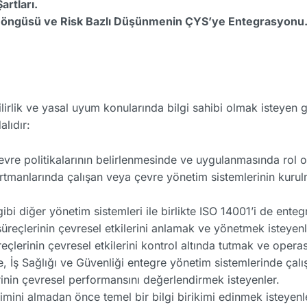
rtları.
 Döngüsü ve Risk Bazlı Düşünmenin ÇYS’ye Entegrasyonu
rlik ve yasal uyum konularında bilgi sahibi olmak isteyen gen
alıdır:
vre politikalarının belirlenmesinde ve uygulanmasında rol 
tmanlarında çalışan veya çevre yönetim sistemlerinin kuru
bi diğer yönetim sistemleri ile birlikte ISO 14001’i de enteg
üreçlerinin çevresel etkilerini anlamak ve yönetmek isteyenl
çlerinin çevresel etkilerini kontrol altında tutmak ve operasy
 İş Sağlığı ve Güvenliği entegre yönetim sistemlerinde çalış
inin çevresel performansını değerlendirmek isteyenler.
imini almadan önce temel bir bilgi birikimi edinmek isteyenl