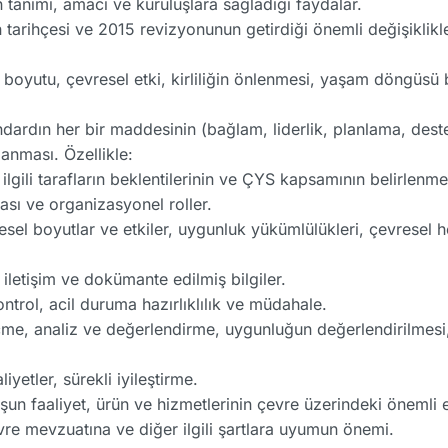
tanımı, amacı ve kuruluşlara sağladığı faydalar.
 tarihçesi ve 2015 revizyonunun getirdiği önemli değişiklikl
boyutu, çevresel etki, kirliliğin önlenmesi, yaşam döngüsü 
dardın her bir maddesinin (bağlam, liderlik, planlama, des
lanması. Özellikle:
 ilgili tarafların beklentilerinin ve ÇYS kapsamının belirlenme
ası ve organizasyonel roller.
resel boyutlar ve etkiler, uygunluk yükümlülükleri, çevresel 
 iletişim ve dokümante edilmiş bilgiler.
rol, acil duruma hazırlıklılık ve müdahale.
me, analiz ve değerlendirme, uygunluğun değerlendirilmesi,
yetler, sürekli iyileştirme.
un faaliyet, ürün ve hizmetlerinin çevre üzerindeki önemli etk
re mevzuatına ve diğer ilgili şartlara uyumun önemi.