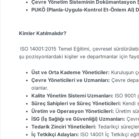
Çevre Yönetim Sisteminin Dokümantasyon Şa
PUKÖ (Planla-Uygula-Kontrol Et-Önlem Al)
Kimler Katılmalıdır?
ISO 14001:2015 Temel Eğitimi, çevresel sürdürülebili
şu pozisyonlardaki kişiler ve departmanlar için fayd
Üst ve Orta Kademe Yöneticiler:
Kuruluşun çe
Çevre Yöneticileri ve Uzmanları:
Çevre depar
olanlar.
Kalite Yönetim Sistemi Uzmanları:
ISO 9001 gi
Süreç Sahipleri ve Süreç Yöneticileri:
Kendi s
Üretim ve Operasyon Yöneticileri:
Üretim süre
İSG (İş Sağlığı ve Güvenliği) Uzmanları:
Çevre,
Tedarik Zinciri Yöneticileri:
Tedarikçi süreçler
İç Tetkikçi Adayları:
ISO 14001 İç Tetkikçi eğit