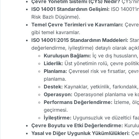
Çevre Yönetim Sistemi (ÇYS) Nedir?
ÇYS’nin 
ISO 14001 Standardının Gelişimi:
ISO 14001’in
Risk Bazlı Düşünme).
Temel Çevre Terimleri ve Kavramları:
Çevre 
gibi temel kavramlar.
ISO 14001:2015 Standardının Maddeleri:
Stan
değerlendirme, iyileştirme) detaylı olarak açık
Kuruluşun Bağlamı:
İç ve dış hususların,
Liderlik:
Üst yönetimin rolü, çevre politik
Planlama:
Çevresel risk ve fırsatlar, çev
planlama.
Destek:
Kaynaklar, yetkinlik, farkındalık,
Operasyon:
Operasyonel planlama ve kont
Performans Değerlendirme:
İzleme, ölç
geçirmesi.
İyileştirme:
Uygunsuzluk ve düzeltici faali
Çevre Boyutu ve Etki Değerlendirme:
Kuruluş
Yasal ve Diğer Uygunluk Yükümlülükleri:
Çev