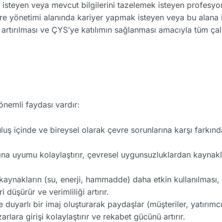
steyen veya mevcut bilgilerini tazelemek isteyen profesyon
e yönetimi alanında kariyer yapmak isteyen veya bu alana i
 artırılması ve ÇYS’ye katılımın sağlanması amacıyla tüm çalı
önemli faydası vardır:
uş içinde ve bireysel olarak çevre sorunlarına karşı farkında
a uyumu kolaylaştırır, çevresel uygunsuzluklardan kaynakl
aynakların (su, enerji, hammadde) daha etkin kullanılması,
düşürür ve verimliliği artırır.
duyarlı bir imaj oluşturarak paydaşlar (müşteriler, yatırımcıl
rlara girişi kolaylaştırır ve rekabet gücünü artırır.