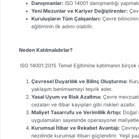
Danışmanlar:
ISO 14001 danışmanlığı yapmak i
Yeni Mezunlar ve Kariyer Değiştirenler:
Çevr
Kuruluşların Tüm Çalışanları:
Çevre bilincinin
eğitiminin ilk adımı olabilir.
Neden Katılmalıdırlar?
ISO 14001:2015 Temel Eğitimine katılmanın birçok 
Çevresel Duyarlılık ve Bilinç Oluşturma:
Kurul
yaklaşım benimsemeyi teşvik eder.
Yasal Uyum ve Risk Azaltma:
Çevre mevzuatın
cezaları ve itibar kayıpları gibi riskleri azaltır.
Maliyet Tasarrufu ve Verimlilik Artışı:
Doğal k
uygulamaları sayesinde operasyonel maliyetleri 
Kurumsal İtibar ve Rekabet Avantajı:
Çevreye 
nezdinde kurumsal itibarı güçlendirir. Yeşil paza