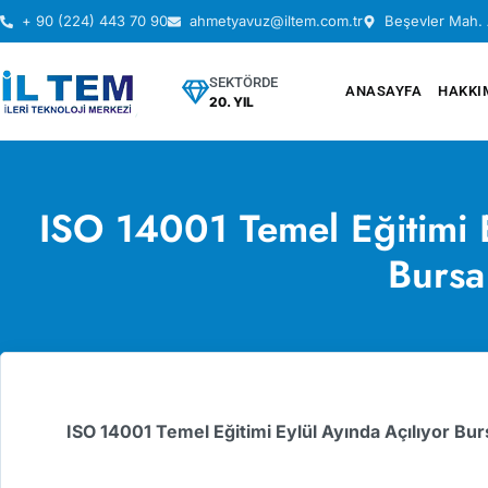
+ 90 (224) 443 70 90
ahmetyavuz@iltem.com.tr
Beşevler Mah. 
SEKTÖRDE
ANASAYFA
HAKKI
20. YIL
ISO 14001 Temel Eğitimi E
Bursa
ISO 14001 Temel Eğitimi Eylül Ayında Açılıyor Bur