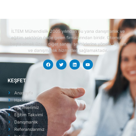
İLTEM Mühendislik 2005 yılından bu yana danışmanlık ve
eğitim sektörün önde gelen firmalarından biridir.
Otomotiv
başta olmak üzere diğer sanayi sektörlerine yönelik; eğitim
ve danışmanlık hizmetleri sağlamaktadır.
KEŞFET
Anasayfa
Hakkımızda
Eğitimlerimiz
Eğitim Takvimi
Danışmanlık
Referanslarımız