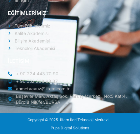
İletişim
EĞİTİMLERİMİZ
Tüm Eğitimlerimiz
Kalite Akademisi
Bilişim Akademisi
Teknoloji Akademisi
İLETİŞİM
+ 90 224 443 70 90
+ 90 552 238 98 37
ahmetyavuz@iltem.com.tr
Beşevler Mah. Aktaş Sok. Pars İş Merkezi. No:5 Kat:4.
Büro:8 Nilüfer/BURSA
Copyright © 2025
İltem İleri Teknoloji Merkezi
Pupa Digital Solutions