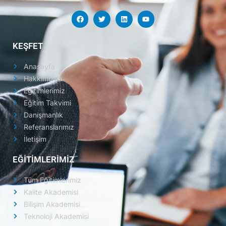
KEŞFET
Anasayfa
Hakkımızda
Eğitimlerimiz
Eğitim Takvimi
Danışmanlık
Referanslarımız
İletişim
EĞİTİMLERİMİZ
Tüm Eğitimlerimiz
Kalite Akademisi
Bilişim Akademisi
Teknoloji Akademisi