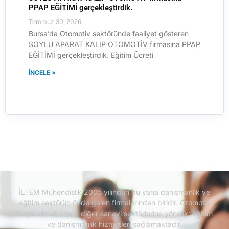
PPAP EĞİTİMİ gerçekleştirdik.
Temmuz 30, 2026
Bursa’da Otomotiv sektöründe faaliyet gösteren
SOYLU APARAT KALIP OTOMOTİV firmasına PPAP
EĞİTİMİ gerçekleştirdik. Eğitim Ücreti
İNCELE »
İLTEM Mühendislik 2005 yılından bu yana danışmanlık ve
eğitim sektörün önde gelen firmalarından biridir.
Otomotiv
başta olmak üzere diğer sanayi sektörlerine yönelik; eğitim
ve danışmanlık hizmetleri sağlamaktadır.