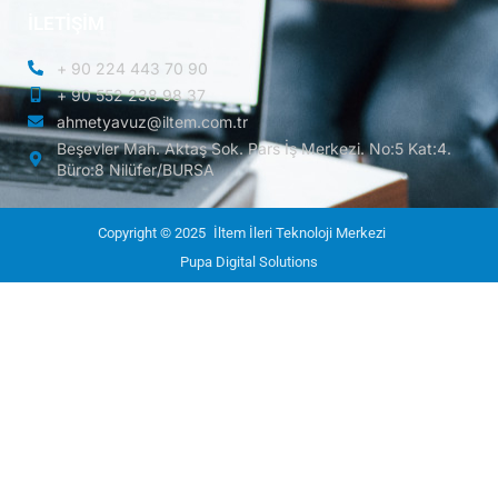
İLETİŞİM
+ 90 224 443 70 90
+ 90 552 238 98 37
ahmetyavuz@iltem.com.tr
Beşevler Mah. Aktaş Sok. Pars İş Merkezi. No:5 Kat:4.
Büro:8 Nilüfer/BURSA
Copyright © 2025
İltem İleri Teknoloji Merkezi
Pupa Digital Solutions