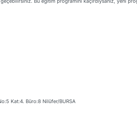
me geçebilirsiniz. Bu eğitim programını kaçırdıysanız, yeni p
No:5 Kat:4. Büro:8 Nilüfer/BURSA