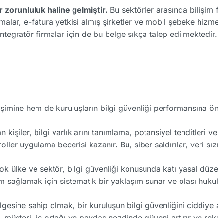
 zorunluluk haline gelmiştir.
Bu sektörler arasında bilişim fi
rmalar, e-fatura yetkisi almış şirketler ve mobil şebeke hizm
tegratör firmalar için de bu belge sıkça talep edilmektedir.
işimine hem de kuruluşların bilgi güvenliği performansına öne
n kişiler, bilgi varlıklarını tanımlama, potansiyel tehditleri 
oller uygulama becerisi kazanır. Bu, siber saldırılar, veri sızı
 ülke ve sektör, bilgi güvenliği konusunda katı yasal düze
 sağlamak için sistematik bir yaklaşım sunar ve olası hukuki
esine sahip olmak, bir kuruluşun bilgi güvenliğini ciddiye al
müşteri, iş ortağı ve paydaş nezdinde güveni artırır ve reka