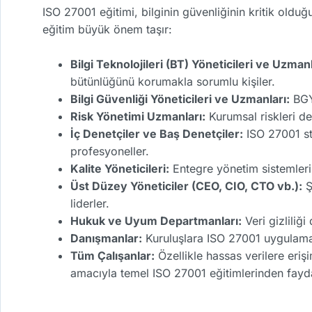
ISO 27001 eğitimi, bilginin güvenliğinin kritik oldu
eğitim büyük önem taşır:
Bilgi Teknolojileri (BT) Yöneticileri ve Uzmanl
bütünlüğünü korumakla sorumlu kişiler.
Bilgi Güvenliği Yöneticileri ve Uzmanları:
BGYS
Risk Yönetimi Uzmanları:
Kurumsal riskleri değ
İç Denetçiler ve Baş Denetçiler:
ISO 27001 st
profesyoneller.
Kalite Yöneticileri:
Entegre yönetim sistemleri 
Üst Düzey Yöneticiler (CEO, CIO, CTO vb.):
Ş
liderler.
Hukuk ve Uyum Departmanları:
Veri gizliliğ
Danışmanlar:
Kuruluşlara ISO 27001 uygulamal
Tüm Çalışanlar:
Özellikle hassas verilere erişi
amacıyla temel ISO 27001 eğitimlerinden fayda