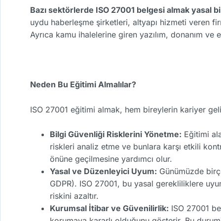
Bazı sektörlerde ISO 27001 belgesi almak yasal bir
uydu haberleşme şirketleri, altyapı hizmeti veren fi
Ayrıca kamu ihalelerine giren yazılım, donanım ve en
Neden Bu Eğitimi Almalılar?
ISO 27001 eğitimi almak, hem bireylerin kariyer gel
Bilgi Güvenliği Risklerini Yönetme:
Eğitimi ala
riskleri analiz etme ve bunlara karşı etkili kontr
önüne geçilmesine yardımcı olur.
Yasal ve Düzenleyici Uyum:
Günümüzde birçok
GDPR). ISO 27001, bu yasal gerekliliklere uyum
riskini azaltır.
Kurumsal İtibar ve Güvenilirlik:
ISO 27001 belg
korumaya kararlı olduğunu gösterir. Bu durum, 