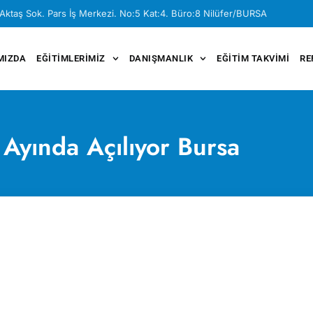
Aktaş Sok. Pars İş Merkezi. No:5 Kat:4. Büro:8 Nilüfer/BURSA
MIZDA
EĞITIMLERIMIZ
DANIŞMANLIK
EĞITIM TAKVIMI
RE
Ayında Açılıyor Bursa