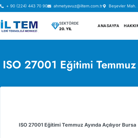
+ 90 (224) 443 70 90
ahmetyavuz@iltem.com.tr
Beşevler Mah. 
SEKTÖRDE
ANASAYFA
HAKKI
20. YIL
ISO 27001 Eğitimi Temmuz 
ISO 27001 Eğitimi Temmuz Ayında Açılıyor Bursa