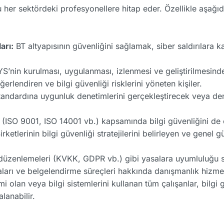
ğu her sektördeki profesyonellere hitap eder. Özellikle aşağıd
arı:
BT altyapısının güvenliğini sağlamak, siber saldırılara k
’nin kurulması, uygulanması, izlenmesi ve geliştirilmesind
erlendiren ve bilgi güvenliği risklerini yöneten kişiler.
andardına uygunluk denetimlerini gerçekleştirecek veya dene
(ISO 9001, ISO 14001 vb.) kapsamında bilgi güvenliğini de e
irketlerinin bilgi güvenliği stratejilerini belirleyen ve genel
i düzenlemeleri (KVKK, GDPR vb.) gibi yasalara uyumluluğu s
arı ve belgelendirme süreçleri hakkında danışmanlık hizme
mi olan veya bilgi sistemlerini kullanan tüm çalışanlar, bilgi 
lanabilir.