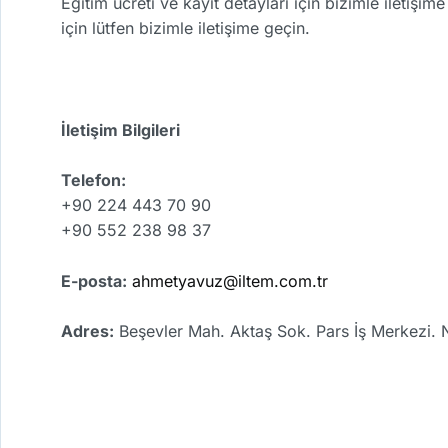
Eğitim ücreti ve kayıt detayları için bizimle iletişi
için lütfen bizimle iletişime geçin.
İletişim Bilgileri
Telefon:
+90 224 443 70 90
+90 552 238 98 37
E-posta:
ahmetyavuz@iltem.com.tr
Adres:
Beşevler Mah. Aktaş Sok. Pars İş Merkezi. 