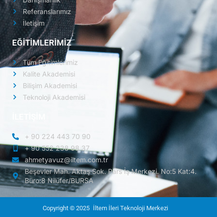
Referanslarımız
İletişim
EĞİTİMLERİMİZ
Tüm Eğitimlerimiz
Kalite Akademisi
Bilişim Akademisi
Teknoloji Akademisi
İLETİŞİM
+ 90 224 443 70 90
+ 90 552 238 98 37
ahmetyavuz@iltem.com.tr
Beşevler Mah. Aktaş Sok. Pars İş Merkezi. No:5 Kat:4.
Büro:8 Nilüfer/BURSA
Copyright © 2025
İltem İleri Teknoloji Merkezi