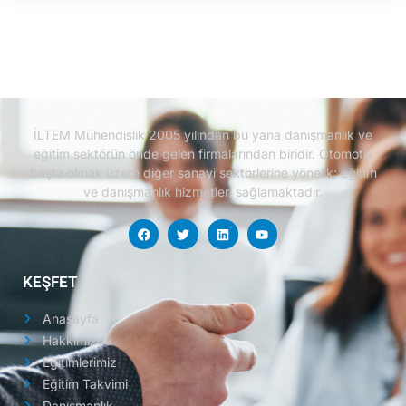
İLTEM Mühendislik 2005 yılından bu yana danışmanlık ve
eğitim sektörün önde gelen firmalarından biridir.
Otomotiv
başta olmak üzere diğer sanayi sektörlerine yönelik; eğitim
ve danışmanlık hizmetleri sağlamaktadır.
KEŞFET
Anasayfa
Hakkımızda
Eğitimlerimiz
Eğitim Takvimi
Danışmanlık