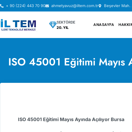
+ 90 (224) 443 70 90
ahmetyavuz@iltem.com.tr
Beşevler Mah. 
SEKTÖRDE
ANASAYFA
HAKKI
20. YIL
ISO 45001 Eğitimi Mayıs A
ISO 45001 Eğitimi Mayıs Ayında Açılıyor Bursa