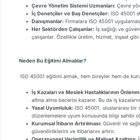
Çevre Yönetim Sistemi Uzmanları:
Çevre yöne
İç Denetçiler ve Baş Denetçiler:
ISO 45001 st
Danışmanlar:
Firmalara ISO 45001 uygulamalar
Her Sektörden Çalışanlar:
İş sağlığı ve güve
çalışanlar. Özellikle üretim, hizmet, inşaat gibi
Neden Bu Eğitimi Almalılar?
ISO 45001 eğitimi almak, hem bireyler hem de kuru
İş Kazaları ve Meslek Hastalıklarının Önlenm
altına alma becerisi kazanır. Bu da iş kazalar
Yasal Uyumluluk:
ISO 45001, uluslararası bir st
düzenlemelere uyum konusunda bilgi sahibi olu
Kurumsal İtibarın Artırılması:
Güvenli ve sağlı
güvenilirliklerini ve itibarlarını artırır.
Operasyonel Verimlilik ve Maliyet Azaltma:
İ