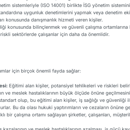
tim sistemleriyle (ISO 14001) birlikte İSG yönetim sistemini
andardına uygunluk denetimlerini yapmak veya denetim ekipl
ı konusunda danışmanlık hizmeti veren kişiler.
nliği konusunda bilinçlenmek ve güvenli çalışma ortamlarına
 riskli sektörlerde çalışanlar için daha da önemlidir.
mlar için birçok önemli fayda sağlar:
esi:
Eğitimi alan kişiler, potansiyel tehlikeleri ve riskleri be
ının ve meslek hastalıklarının büyük ölçüde önüne geçilmesini
andart olup, bu eğitimi alan kişiler, iş sağlığı ve güvenliği ile
rlar. Bu da olası hukuki yaptırımların ve cezaların önüne ge
klı bir çalışma ortamı sağlayan şirketler, çalışanları, müşter
ş kazalarının ve meslek hastalıklarının azalması, iş gücü kayb