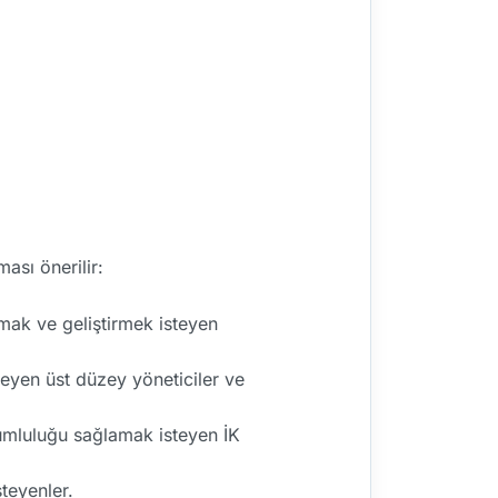
ası önerilir:
amak ve geliştirmek isteyen
isteyen üst düzey yöneticiler ve
yumluluğu sağlamak isteyen İK
teyenler.