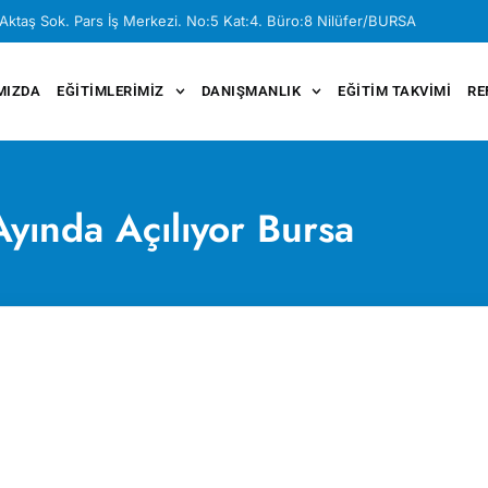
Aktaş Sok. Pars İş Merkezi. No:5 Kat:4. Büro:8 Nilüfer/BURSA
MIZDA
EĞITIMLERIMIZ
DANIŞMANLIK
EĞITIM TAKVIMI
RE
yında Açılıyor Bursa