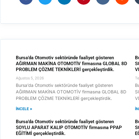
Bursa’da Otomotiv sektöründe faaliyet gösteren
B
AĞIRMAN MAKİNA OTOMOTİV firmasına GLOBAL 8D
S
PROBLEM ÇÖZME TEKNİKLERİ gerçekleştirdik.
V
Ağustos 5, 2026
T
Bursa’da Otomotiv sektöründe faaliyet gösteren
B
AĞIRMAN MAKİNA OTOMOTİV firmasına GLOBAL 8D
S
PROBLEM ÇÖZME TEKNİKLERİ gerçekleştirdik.
V
İNCELE »
İ
Bursa’da Otomotiv sektöründe faaliyet gösteren
B
SOYLU APARAT KALIP OTOMOTİV firmasına PPAP
S
EĞİTİMİ gerçekleştirdik.
E