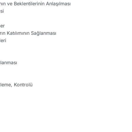
ının ve Beklentilerinin Anlaşılması
si
ler
rın Katılımının Sağlanması
eri
nlanması
leme, Kontrolü