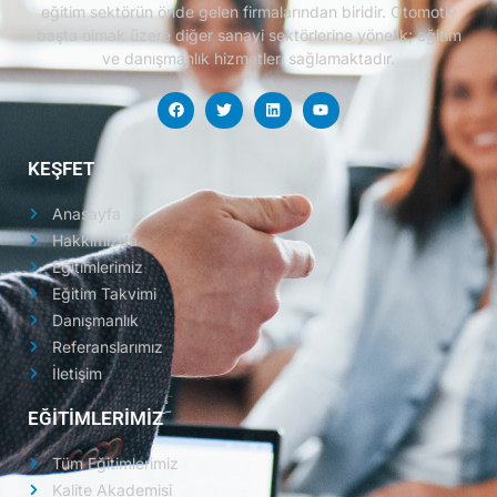
eğitim sektörün önde gelen firmalarından biridir.
Otomotiv
başta olmak üzere diğer sanayi sektörlerine yönelik; eğitim
ve danışmanlık hizmetleri sağlamaktadır.
KEŞFET
Anasayfa
Hakkımızda
Eğitimlerimiz
Eğitim Takvimi
Danışmanlık
Referanslarımız
İletişim
EĞİTİMLERİMİZ
Tüm Eğitimlerimiz
Kalite Akademisi