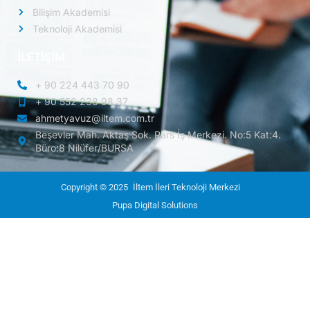
Bilişim Akademisi
Teknoloji Akademisi
İLETİŞİM
+ 90 224 443 70 90
+ 90 552 238 98 37
ahmetyavuz@iltem.com.tr
Beşevler Mah. Aktaş Sok. Pars İş Merkezi. No:5 Kat:4.
Büro:8 Nilüfer/BURSA
Copyright © 2025
İltem İleri Teknoloji Merkezi
Pupa Digital Solutions