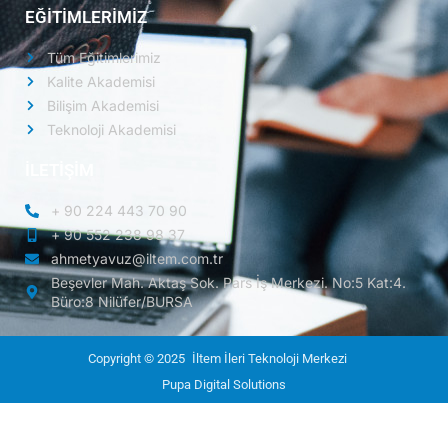
EĞİTİMLERİMİZ
Tüm Eğitimlerimiz
Kalite Akademisi
Bilişim Akademisi
Teknoloji Akademisi
İLETİŞİM
+ 90 224 443 70 90
+ 90 552 238 98 37
ahmetyavuz@iltem.com.tr
Beşevler Mah. Aktaş Sok. Pars İş Merkezi. No:5 Kat:4.
Büro:8 Nilüfer/BURSA
Copyright © 2025
İltem İleri Teknoloji Merkezi
Pupa Digital Solutions