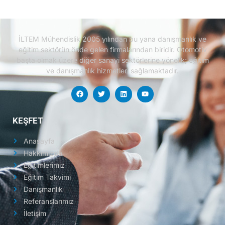
İLTEM Mühendislik 2005 yılından bu yana danışmanlık ve
eğitim sektörün önde gelen firmalarından biridir.
Otomotiv
başta olmak üzere diğer sanayi sektörlerine yönelik; eğitim
ve danışmanlık hizmetleri sağlamaktadır.
KEŞFET
Anasayfa
Hakkımızda
Eğitimlerimiz
Eğitim Takvimi
Danışmanlık
Referanslarımız
İletişim