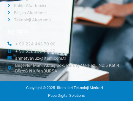
Kalite Akademisi
Bilişim Akademisi
Teknoloji Akademisi
İLETİŞİM
+ 90 224 443 70 90
+ 90 552 238 98 37
ahmetyavuz@iltem.com.tr
Beşevler Mah. Aktaş Sok. Pars İş Merkezi. No:5 Kat:4.
Büro:8 Nilüfer/BURSA
Copyright © 2025
İltem İleri Teknoloji Merkezi
Pupa Digital Solutions