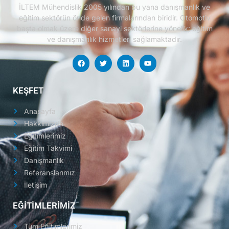
İLTEM Mühendislik 2005 yılından bu yana danışmanlık ve
eğitim sektörün önde gelen firmalarından biridir.
Otomotiv
başta olmak üzere diğer sanayi sektörlerine yönelik; eğitim
ve danışmanlık hizmetleri sağlamaktadır.
KEŞFET
Anasayfa
Hakkımızda
Eğitimlerimiz
Eğitim Takvimi
Danışmanlık
Referanslarımız
İletişim
EĞİTİMLERİMİZ
Tüm Eğitimlerimiz