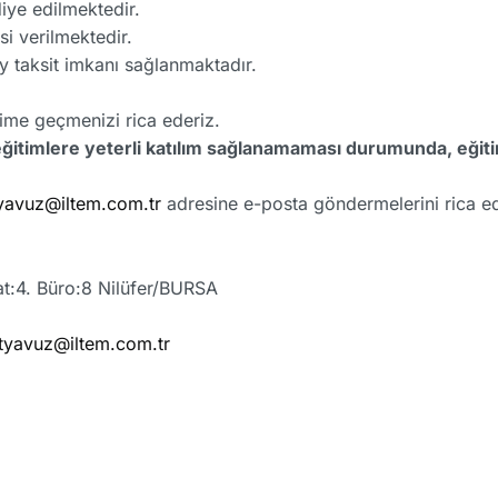
diye edilmektedir.
si verilmektedir.
ay taksit imkanı sağlanmaktadır.
işime geçmenizi rica ederiz.
eğitimlere yeterli katılım sağlanamaması durumunda, eğiti
yavuz@iltem.com.tr
adresine e-posta göndermelerini rica ed
at:4. Büro:8 Nilüfer/BURSA
yavuz@iltem.com.tr