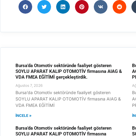
Bursa’da Otomotiv sektöründe faaliyet gösteren
B
SOYLU APARAT KALIP OTOMOTİV firmasına AIAG &
A
VDA FMEA EĞİTİMİ gerçekleştirdik.
P
Ağustos 7, 2026
Ağ
Bursa’da Otomotiv sektöründe faaliyet gösteren
B
SOYLU APARAT KALIP OTOMOTİV firmasına AIAG &
A
VDA FMEA EĞİTİMİ
P
İNCELE »
İ
Bursa’da Otomotiv sektöründe faaliyet gösteren
B
SOYLU APARAT KALIP OTOMOTİV firmasına
S