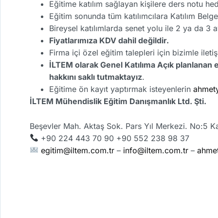
Eğitime katılım sağlayan kişilere ders notu he
Eğitim sonunda tüm katılımcılara Katılım Belge
Bireysel katılımlarda senet yolu ile 2 ya da 3 
Fiyatlarımıza KDV dahil değildir.
Firma içi özel eğitim talepleri için bizimle ilet
İLTEM olarak Genel Katılıma Açık planlanan 
hakkını saklı tutmaktayız
.
Eğitime ön kayıt yaptırmak isteyenlerin
ahmet
İLTEM Mühendislik Eğitim Danışmanlık Ltd. Şti.
Beşevler Mah. Aktaş Sok. Pars Yıl Merkezi. No:5 K
+90 224 443 70 90 +90 552 238 98 37
egitim@iltem.com.tr
–
info@iltem.com.tr
–
ahmet