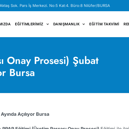
Aktaş Sok. Pars İş Merkezi. No:5 Kat:4. Büro:8 Nilüfer/BURSA
MIZDA
EĞITIMLERIMIZ
DANIŞMANLIK
EĞITIM TAKVIMI
RE
sı Onay Prosesi) Şubat
or Bursa
 Ayında Açılıyor Bursa
a
PPAP Eğitimi (Üretim Parçası Onay Prosesi)
Eğitimi ile il