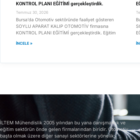
KONTROL PLANI EĞİTİMİ gerçekleştirdik.
E
Temmuz 30, 2026
T
Bursa’da Otomotiv sektöründe faaliyet gösteren
B
SOYLU APARAT KALIP OTOMOTİV firmasına
S
KONTROL PLANI EĞİTİMİ gerçekleştirdik. Eğitim
EĞ
İNCELE »
İ
İLTEM Mühendislik 2005 yılından bu yana danışmanlık ve
eğitim sektörün önde gelen firmalarından biridir.
Otomotiv
başta olmak üzere diğer sanayi sektörlerine yönelik;