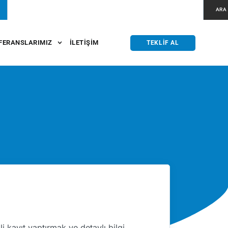
ARA
FERANSLARIMIZ
İLETIŞIM
TEKLIF AL
gili kayıt yaptırmak ve detaylı bilgi