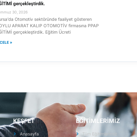
ĞİTİMİ gerçekleştirdik.
emmuz 30, 2026
ursa’da Otomotiv sektöründe faaliyet gösteren
OYLU APARAT KALIP OTOMOTİV firmasına PPAP
İTİMİ gerçekleştirdik. Eğitim Ücreti
NCELE »
KEŞFET
EĞİTİMLERİMİZ
Anasayfa
Tüm Eğitimlerimiz