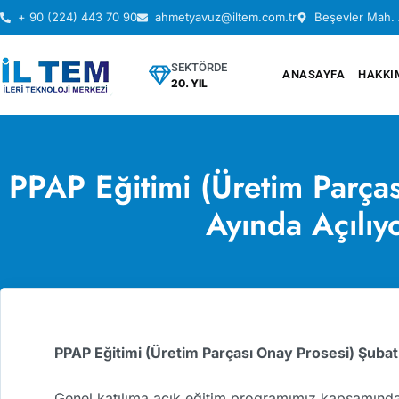
+ 90 (224) 443 70 90
ahmetyavuz@iltem.com.tr
Beşevler Mah. 
SEKTÖRDE
ANASAYFA
HAKKI
20. YIL
PPAP Eğitimi (Üretim Parça
Ayında Açılıy
PPAP Eğitimi (Üretim Parçası Onay Prosesi) Şubat
Genel katılıma açık eğitim programımız kapsamınd