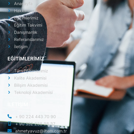
Anasayfa
Hakkımızda
Eğitimlerimiz
Eğitim Takvimi
Danışmanlık
Referanslarımız
İletişim
EĞİTİMLERİMİZ
Tüm Eğitimlerimiz
Kalite Akademisi
Bilişim Akademisi
Teknoloji Akademisi
İLETİŞİM
+ 90 224 443 70 90
+ 90 552 238 98 37
ahmetyavuz@iltem.com.tr