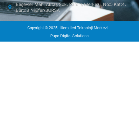
Beşevler Mah. Aktaş Sok. Pars İş Merkezi. No:5 Kat:4.
Büro:8 Nilüfer/BURSA
Copyright © 2025
İltem İleri Teknoloji Merkezi
Pupa Digital Solutions