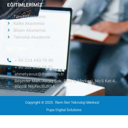
EĞİTİMLERİMİZ
Tüm Eğitimlerimiz
Kalite Akademisi
Bilişim Akademisi
Teknoloji Akademisi
İLETİŞİM
+ 90 224 443 70 90
+ 90 552 238 98 37
ahmetyavuz@iltem.com.tr
Beşevler Mah. Aktaş Sok. Pars İş Merkezi. No:5 Kat:4.
Büro:8 Nilüfer/BURSA
Copyright © 2025
İltem İleri Teknoloji Merkezi
Pupa Digital Solutions