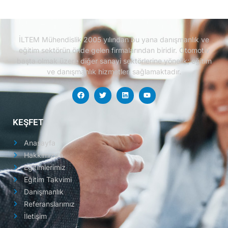
İLTEM Mühendislik 2005 yılından bu yana danışmanlık ve
eğitim sektörün önde gelen firmalarından biridir.
Otomotiv
başta olmak üzere diğer sanayi sektörlerine yönelik; eğitim
ve danışmanlık hizmetleri sağlamaktadır.
KEŞFET
Anasayfa
Hakkımızda
Eğitimlerimiz
Eğitim Takvimi
Danışmanlık
Referanslarımız
İletişim