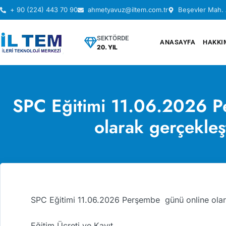
+ 90 (224) 443 70 90
ahmetyavuz@iltem.com.tr
Beşevler Mah. 
SEKTÖRDE
ANASAYFA
HAKKI
20. YIL
SPC Eğitimi 11.06.2026 P
olarak gerçekleşt
SPC Eğitimi 11.06.2026 Perşembe günü online olarak
Eğitim Ücreti ve Kayıt