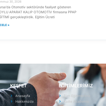
emmuz 30, 2026
ursa’da Otomotiv sektöründe faaliyet gösteren
OYLU APARAT KALIP OTOMOTİV firmasına PPAP
İTİMİ gerçekleştirdik. Eğitim Ücreti
NCELE »
KEŞFET
EĞİTİMLERİMİZ
Anasayfa
Tüm Eğitimlerimiz
Hakkımızda
Kalite Akademisi