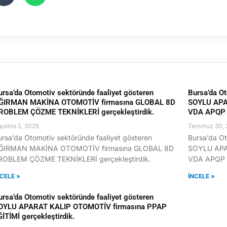
ursa’da Otomotiv sektöründe faaliyet gösteren
Bursa’da Ot
ĞIRMAN MAKİNA OTOMOTİV firmasına GLOBAL 8D
SOYLU APA
ROBLEM ÇÖZME TEKNİKLERİ gerçekleştirdik.
VDA APQP E
ustos 5, 2026
Temmuz 30, 
ursa’da Otomotiv sektöründe faaliyet gösteren
Bursa’da Ot
ĞIRMAN MAKİNA OTOMOTİV firmasına GLOBAL 8D
SOYLU APA
ROBLEM ÇÖZME TEKNİKLERİ gerçekleştirdik.
VDA APQP E
NCELE »
İNCELE »
ursa’da Otomotiv sektöründe faaliyet gösteren
OYLU APARAT KALIP OTOMOTİV firmasına PPAP
ĞİTİMİ gerçekleştirdik.