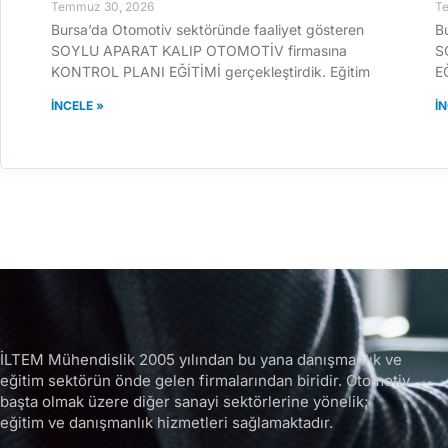
Temmuz 30, 2026
T
Bursa’da Otomotiv sektöründe faaliyet gösteren
B
SOYLU APARAT KALIP OTOMOTİV firmasına
S
KONTROL PLANI EĞİTİMİ gerçekleştirdik. Eğitim
EĞ
İNCELE »
İ
İLTEM Mühendislik 2005 yılından bu yana danışmanlık ve
eğitim sektörün önde gelen firmalarından biridir.
Otomotiv
başta olmak üzere diğer sanayi sektörlerine yönelik;
eğitim ve danışmanlık hizmetleri sağlamaktadır.