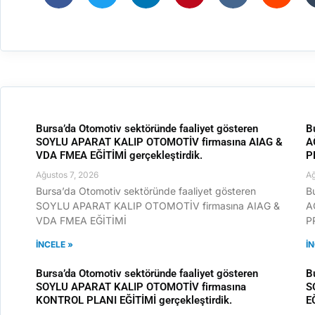
Bursa’da Otomotiv sektöründe faaliyet gösteren
B
SOYLU APARAT KALIP OTOMOTİV firmasına AIAG &
A
VDA FMEA EĞİTİMİ gerçekleştirdik.
P
Ağustos 7, 2026
Ağ
Bursa’da Otomotiv sektöründe faaliyet gösteren
B
SOYLU APARAT KALIP OTOMOTİV firmasına AIAG &
A
VDA FMEA EĞİTİMİ
P
İNCELE »
İ
Bursa’da Otomotiv sektöründe faaliyet gösteren
B
SOYLU APARAT KALIP OTOMOTİV firmasına
S
KONTROL PLANI EĞİTİMİ gerçekleştirdik.
E