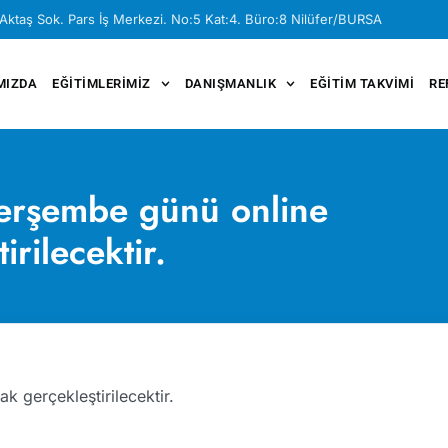
Aktaş Sok. Pars İş Merkezi. No:5 Kat:4. Büro:8 Nilüfer/BURSA
MIZDA
EĞITIMLERIMIZ
DANIŞMANLIK
EĞITIM TAKVIMI
RE
erşembe günü online
irilecektir.
 gerçekleştirilecektir.