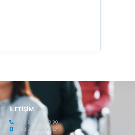
İLETİŞİM
+ 90 224 443 70 90
+ 90 552 238 98 37