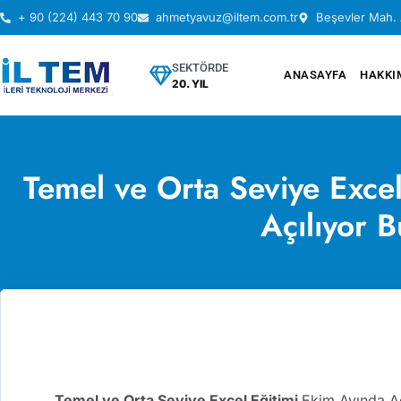
+ 90 (224) 443 70 90
ahmetyavuz@iltem.com.tr
Beşevler Mah. 
SEKTÖRDE
ANASAYFA
HAKKI
20. YIL
Temel ve Orta Seviye Exce
Açılıyor B
Temel ve Orta Seviye Excel Eğitimi
Ekim Ayında Aç