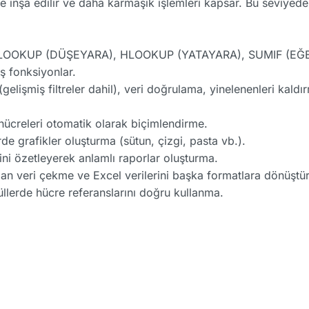
ne inşa edilir ve daha karmaşık işlemleri kapsar. Bu seviyede
VLOOKUP (DÜŞEYARA), HLOOKUP (YATAYARA), SUMIF (EĞ
 fonksiyonlar.
(gelişmiş filtreler dahil), veri doğrulama, yinelenenleri kald
 hücreleri otomatik olarak biçimlendirme.
ürde grafikler oluşturma (sütun, çizgi, pasta vb.).
ini özetleyerek anlamlı raporlar oluşturma.
an veri çekme ve Excel verilerini başka formatlara dönüştü
lerde hücre referanslarını doğru kullanma.