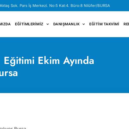
Aktaş Sok. Pars İş Merkezi. No:5 Kat:4. Büro:8 Nilüfer/BURSA
MIZDA
EĞITIMLERIMIZ
DANIŞMANLIK
EĞITIM TAKVIMI
RE
l Eğitimi Ekim Ayında
ursa
ılıyor Bursa