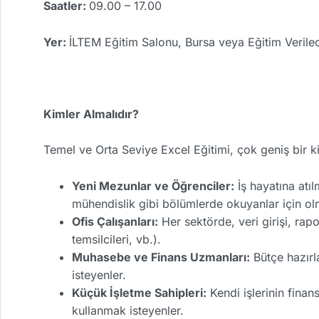
Saatler:
09.00 – 17.00
Yer:
İLTEM Eğitim Salonu, Bursa veya Eğitim Verile
Kimler Almalıdır?
Temel ve Orta Seviye Excel Eğitimi, çok geniş bir ki
Yeni Mezunlar ve Öğrenciler:
İş hayatına atı
mühendislik gibi bölümlerde okuyanlar için o
Ofis Çalışanları:
Her sektörde, veri girişi, rapo
temsilcileri, vb.).
Muhasebe ve Finans Uzmanları:
Bütçe hazırla
isteyenler.
Küçük İşletme Sahipleri:
Kendi işlerinin finan
kullanmak isteyenler.