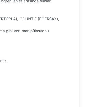
 öğrenilenler arasında şunlar
ERTOPLA), COUNTIF (EĞERSAY),
ırma gibi veri manipülasyonu
rme.