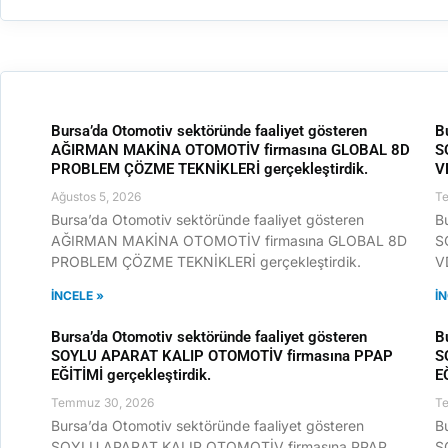
Bursa’da Otomotiv sektöründe faaliyet gösteren
B
AĞIRMAN MAKİNA OTOMOTİV firmasına GLOBAL 8D
S
PROBLEM ÇÖZME TEKNİKLERİ gerçekleştirdik.
V
Ağustos 5, 2026
T
Bursa’da Otomotiv sektöründe faaliyet gösteren
B
AĞIRMAN MAKİNA OTOMOTİV firmasına GLOBAL 8D
S
PROBLEM ÇÖZME TEKNİKLERİ gerçekleştirdik.
V
İNCELE »
İ
Bursa’da Otomotiv sektöründe faaliyet gösteren
B
SOYLU APARAT KALIP OTOMOTİV firmasına PPAP
S
EĞİTİMİ gerçekleştirdik.
E
Temmuz 30, 2026
T
Bursa’da Otomotiv sektöründe faaliyet gösteren
B
SOYLU APARAT KALIP OTOMOTİV firmasına PPAP
S