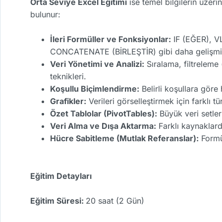
Orta Seviye Excel Eğitimi
ise temel bilgilerin üzeri
bulunur:
İleri Formüller ve Fonksiyonlar:
IF (EĞER), 
CONCATENATE (BİRLEŞTİR) gibi daha gelişmiş
Veri Yönetimi ve Analizi:
Sıralama, filtreleme 
teknikleri.
Koşullu Biçimlendirme:
Belirli koşullara göre
Grafikler:
Verileri görselleştirmek için farklı t
Özet Tablolar (PivotTables):
Büyük veri setler
Veri Alma ve Dışa Aktarma:
Farklı kaynaklard
Hücre Sabitleme (Mutlak Referanslar):
Formül
Eğitim Detayları
Eğitim Süresi:
20 saat (2 Gün)