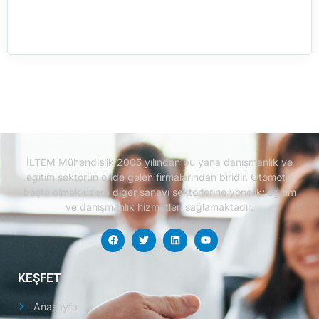
İLTEM Mühendislik 2005 yılından bu yana danışmanlık ve
eğitim sektörün önde gelen firmalarından biridir.
Otomotiv
başta olmak üzere diğer sanayi sektörlerine yönelik; eğitim
ve danışmanlık hizmetleri sağlamaktadır.
KEŞFET
Anasayfa