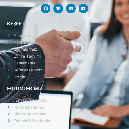
KEŞFET
Anasayfa
Hakkımızda
Eğitimlerimiz
Eğitim Takvimi
Danışmanlık
Referanslarımız
İletişim
EĞİTİMLERİMİZ
Tüm Eğitimlerimiz
Kalite Akademisi
Bilişim Akademisi
Teknoloji Akademisi