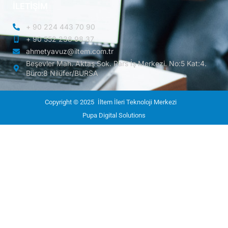
İLETİŞİM
+ 90 224 443 70 90
+ 90 552 238 98 37
ahmetyavuz@iltem.com.tr
Beşevler Mah. Aktaş Sok. Pars İş Merkezi. No:5 Kat:4.
Büro:8 Nilüfer/BURSA
Copyright © 2025
İltem İleri Teknoloji Merkezi
Pupa Digital Solutions