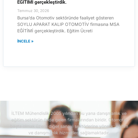
EĞİTİMİ gerçekleştirdik.
Temmuz 30, 2026
Bursa’da Otomotiv sektöründe faaliyet gösteren
SOYLU APARAT KALIP OTOMOTİV firmasına MSA
EĞİTİMİ gerçekleştirdik. Eğitim Ücreti
İNCELE »
İLTEM Mühendislik 2005 yılından bu yana danışmanlık ve
eğitim sektörün önde gelen firmalarından biridir.
Otomotiv
başta olmak üzere diğer sanayi sektörlerine yönelik; eğitim
ve danışmanlık hizmetleri sağlamaktadır.