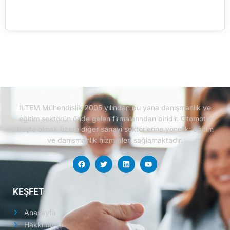
İLTEM Mühendislik 2005 yılından bu yana danışmanlık ve
eğitim sektörün önde gelen firmalarından biridir.
Otomotiv
başta olmak üzere diğer sanayi sektörlerine yönelik; eğitim
ve danışmanlık hizmetleri sağlamaktadır.
KEŞFET
Anasayfa
Hakkımızda