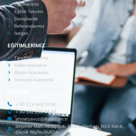
Eğitimlerimiz
Eğitim Takvimi
Danışmanlık
Referanslarımız
İletişim
EĞİTİMLERİMİZ
Tüm Eğitimlerimiz
Kalite Akademisi
Bilişim Akademisi
Teknoloji Akademisi
İLETİŞİM
+ 90 224 443 70 90
+ 90 552 238 98 37
ahmetyavuz@iltem.com.tr
Beşevler Mah. Aktaş Sok. Pars İş Merkezi. No:5 Kat:4.
Büro:8 Nilüfer/BURSA