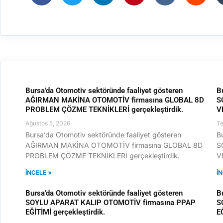
Bursa’da Otomotiv sektöründe faaliyet gösteren
B
AĞIRMAN MAKİNA OTOMOTİV firmasına GLOBAL 8D
S
PROBLEM ÇÖZME TEKNİKLERİ gerçekleştirdik.
V
Ağustos 5, 2026
T
Bursa’da Otomotiv sektöründe faaliyet gösteren
B
AĞIRMAN MAKİNA OTOMOTİV firmasına GLOBAL 8D
S
PROBLEM ÇÖZME TEKNİKLERİ gerçekleştirdik.
V
İNCELE »
İ
Bursa’da Otomotiv sektöründe faaliyet gösteren
B
SOYLU APARAT KALIP OTOMOTİV firmasına PPAP
S
EĞİTİMİ gerçekleştirdik.
E