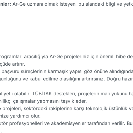
nler:
Ar-Ge uzmanı olmak isteyen, bu alandaki bilgi ve yetkin
amları aracılığıyla Ar-Ge projeleriniz için önemli hibe dest
üde artırır.
 başvuru süreçlerinin karmaşık yapısı göz önüne alındığınd
nluğunu ve kabul edilme olasılığını artırırsınız. Doğru hazırl
yetli olabilir. TÜBİTAK destekleri, projelerin mali yükünü ha
nilikçi çalışmalar yapmasını teşvik eder.
 projeleri, sektördeki rakiplerine karşı teknolojik üstünlük v
nize yardımcı olur.
ktör profesyonelleri ve akademisyenler tarafından verilir. B
.