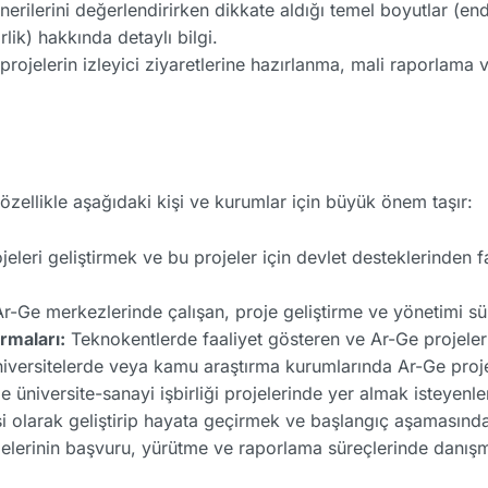
rilerini değerlendirirken dikkate aldığı temel boyutlar (endü
ik) hakkında detaylı bilgi.
rojelerin izleyici ziyaretlerine hazırlanma, mali raporlama 
ellikle aşağıdaki kişi ve kurumlar için büyük önem taşır:
eleri geliştirmek ve bu projeler için devlet desteklerinden
r-Ge merkezlerinde çalışan, proje geliştirme ve yönetimi süreç
rmaları:
Teknokentlerde faaliyet gösteren ve Ar-Ge projeler
iversitelerde veya kamu araştırma kurumlarında Ar-Ge proje
le üniversite-sanayi işbirliği projelerinde yer almak isteyenle
jesi olarak geliştirip hayata geçirmek ve başlangıç aşamasınd
elerinin başvuru, yürütme ve raporlama süreçlerinde danışm