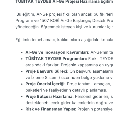
TÜBİTAK TEYDEB Ar-Ge Projesi Hazırlama Eğitim
Bu eğitim, Ar-Ge projesi fikri olan ancak bu fikir
Programı ve 1507 KOBİ Ar-Ge Başlangıç Destek Prog
yöneteceğini öğrenmek isteyen kişi ve kurumlar için k
Eğitimin temel amacı, katılımcılara aşağıdaki konula
Ar-Ge ve İnovasyon Kavramları:
Ar-Ge’nin ta
TÜBİTAK TEYDEB Programları:
Farklı TEYDEB
arasındaki farklar. Projenin kapsamına en uyg
Proje Başvuru Süreci:
Ön başvuru aşamalarınd
ve İzleme Sistemi) üzerinden belge yükleme v
Proje Önerisi İçeriği:
Proje tanıtımı, amaçları, 
paketleri ve faaliyetlerin detaylı planlaması.
Proje Bütçesi Hazırlama:
Personel giderleri, s
desteklenebilecek gider kalemlerinin doğru ve 
Risk ve Finansman Yapısı:
Projenin potansiyel