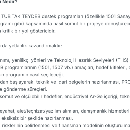
i Nedir?
leri TÜBİTAK TEYDEB destek programları (özellikle 1501 Sana
ramı gibi) kapsamında nasıl somut bir projeye dönüştüreceğ
ritik bir yol göstericidir.
rda yetkinlik kazandırmaktır:
nımı, yenilikçi yönleri ve Teknoloji Hazırlık Seviyeleri (THS)
 programlarının (1501, 1507 vb.) amaçları, hedef kitleleri, 
un programın nasıl seçileceği.
an başlayarak, teknik ve idari belgelerin hazırlanması, P
e gönderme süreçleri.
somut ve ölçülebilir hedefler, endüstriyel Ar-Ge içeriği, tekn
eyahat, alet/teçhizat/yazılım alımları, danışmanlık hizmetler
eksiksiz bir şekilde hazırlanması.
 risklerinin belirlenmesi ve finansman modelinin oluşturulma