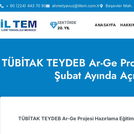
+ 90 (224) 443 70 90
ahmetyavuz@iltem.com.tr
Beşevler Mah. 
SEKTÖRDE
ANASAYFA
HAKKI
20. YIL
TÜBİTAK TEYDEB Ar-Ge Proj
Şubat Ayında Açı
TÜBİTAK TEYDEB Ar-Ge Projesi Hazırlama Eğitimi