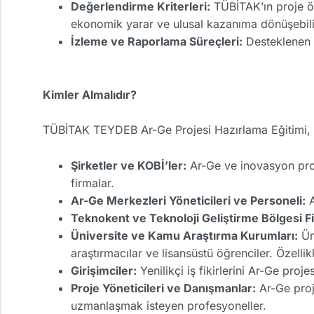
Değerlendirme Kriterleri:
TÜBİTAK’ın proje öne
ekonomik yarar ve ulusal kazanıma dönüşebilirl
İzleme ve Raporlama Süreçleri:
Desteklenen p
Kimler Almalıdır?
TÜBİTAK TEYDEB Ar-Ge Projesi Hazırlama Eğitimi, öz
Şirketler ve KOBİ’ler:
Ar-Ge ve inovasyon proj
firmalar.
Ar-Ge Merkezleri Yöneticileri ve Personeli:
A
Teknokent ve Teknoloji Geliştirme Bölgesi Fi
Üniversite ve Kamu Araştırma Kurumları:
Ün
araştırmacılar ve lisansüstü öğrenciler. Özellik
Girişimciler:
Yenilikçi iş fikirlerini Ar-Ge pro
Proje Yöneticileri ve Danışmanlar:
Ar-Ge proj
uzmanlaşmak isteyen profesyoneller.